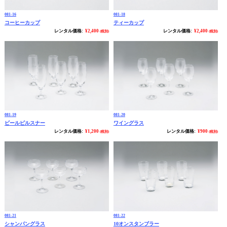
081-16
081-18
コーヒーカップ
ティーカップ
レンタル価格:
¥2,400
レンタル価格:
¥2,400
(税別)
(税別)
081-19
081-20
ビールピルスナー
ワイングラス
レンタル価格:
¥1,200
レンタル価格:
¥900
(税別)
(税別)
081-21
081-22
シャンパングラス
10オンスタンブラー