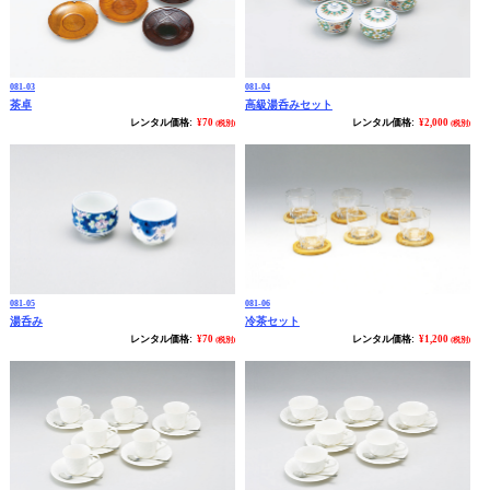
081-03
081-04
茶卓
高級湯呑みセット
レンタル価格:
¥70
レンタル価格:
¥2,000
(税別)
(税別)
081-05
081-06
湯呑み
冷茶セット
レンタル価格:
¥70
レンタル価格:
¥1,200
(税別)
(税別)