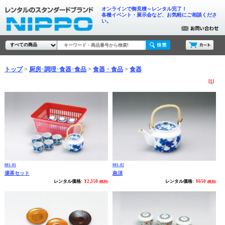
オンラインで御見積～レンタル完了！
各種イベント・展示会など、お気軽にご相談くださ
い。
トップ
厨房･調理･食器･食品
食器・食品
食器
[1]
081-01
081-02
湯茶セット
急須
レンタル価格:
¥2,350
レンタル価格:
¥650
(税別)
(税別)