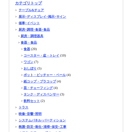
カテゴリトップ
>
テーブル&チェア
>
展示･ディスプレイ･掲示･サイン
>
催事･イベント
>
厨房･調理･食器･食品
>
厨房・調理器具
>
食器・食品
>
食器
(20)
>
コースター・盆・トレイ
(10)
>
ワゴン
(7)
>
おしぼり
(5)
>
ポット・ピッチャー・ペール
(4)
>
紙コップ・プラコップ
(4)
>
皿・チェーフィング
(4)
>
タンク・ディスペンサー
(3)
>
飲料セット
(2)
>
トラス
>
映像･音響･照明
>
システムパネル･パーティション
>
救護･防災･衛生･清掃･保安･工事