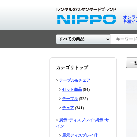
オンラ
各種イ
カテゴリトップ
>
テーブル&チェア
>
セット商品
(84)
>
テーブル
(525)
>
チェア
(341)
>
展示･ディスプレイ･掲示･サ
イン
>
展示ディスプレイ什