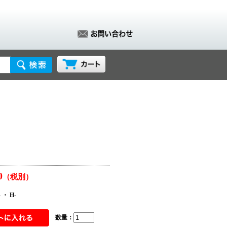
0
（税別）
 ・ H-
数量：