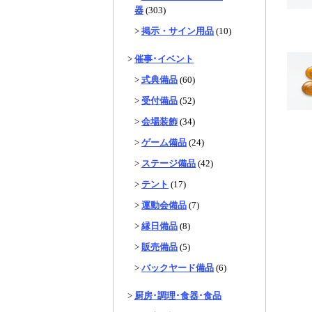
器
(303)
>
掲示・サイン用品
(10)
>
催事･イベント
>
式典備品
(60)
>
受付備品
(52)
>
会場装飾
(34)
>
ゲーム備品
(24)
>
ステージ備品
(42)
>
テント
(17)
>
運動会備品
(7)
>
縁日備品
(8)
>
販売備品
(5)
>
バックヤード備品
(6)
>
厨房･調理･食器･食品