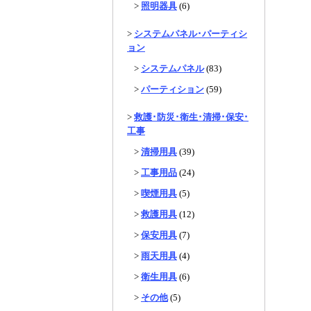
>
照明器具
(6)
>
システムパネル･パーティシ
ョン
>
システムパネル
(83)
>
パーティション
(59)
>
救護･防災･衛生･清掃･保安･
工事
>
清掃用具
(39)
>
工事用品
(24)
>
喫煙用具
(5)
>
救護用具
(12)
>
保安用具
(7)
>
雨天用具
(4)
>
衛生用具
(6)
>
その他
(5)