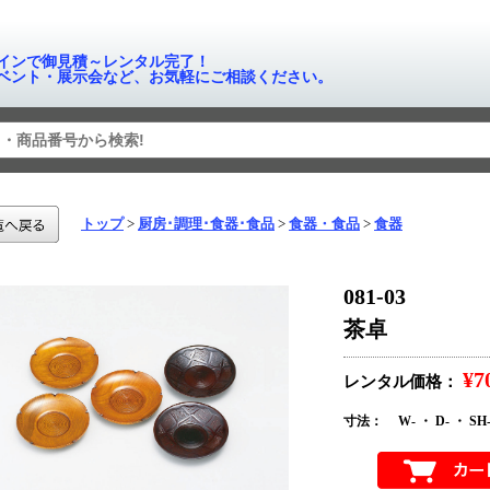
インで御見積～レンタル完了！
ベント・展示会など、お気軽にご相談ください。
トップ
厨房･調理･食器･食品
食器・食品
食器
081-03
茶卓
¥7
レンタル価格：
寸法：
W- ・ D- ・ SH-