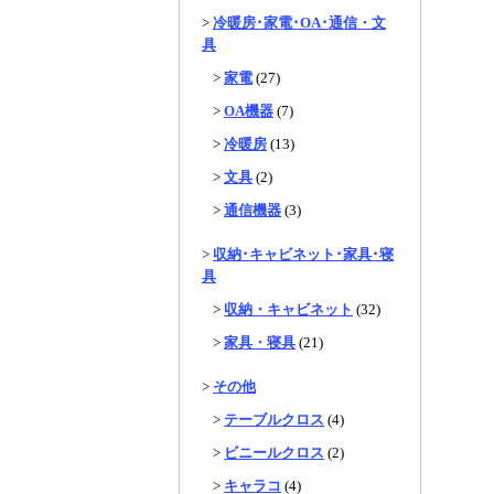
>
冷暖房･家電･OA･通信・文
具
>
家電
(27)
>
OA機器
(7)
>
冷暖房
(13)
>
文具
(2)
>
通信機器
(3)
>
収納･キャビネット･家具･寝
具
>
収納・キャビネット
(32)
>
家具・寝具
(21)
>
その他
>
テーブルクロス
(4)
>
ビニールクロス
(2)
>
キャラコ
(4)