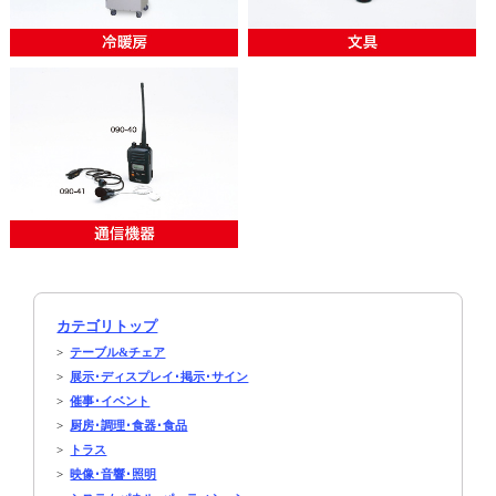
カテゴリトップ
>
テーブル&チェア
>
展示･ディスプレイ･掲示･サイン
>
催事･イベント
>
厨房･調理･食器･食品
>
トラス
>
映像･音響･照明