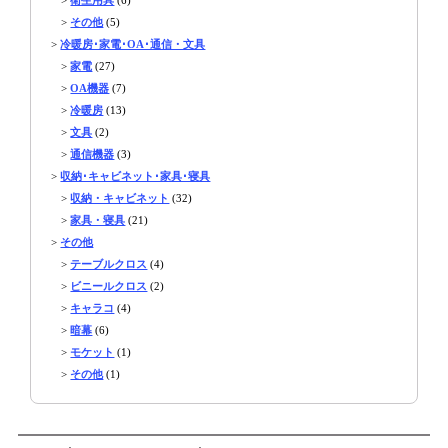
>
その他
(5)
>
冷暖房･家電･OA･通信・文具
>
家電
(27)
>
OA機器
(7)
>
冷暖房
(13)
>
文具
(2)
>
通信機器
(3)
>
収納･キャビネット･家具･寝具
>
収納・キャビネット
(32)
>
家具・寝具
(21)
>
その他
>
テーブルクロス
(4)
>
ビニールクロス
(2)
>
キャラコ
(4)
>
暗幕
(6)
>
モケット
(1)
>
その他
(1)