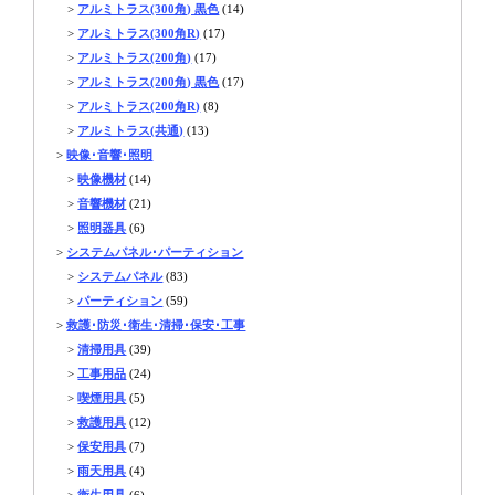
>
アルミトラス(300角) 黒色
(14)
>
アルミトラス(300角R)
(17)
>
アルミトラス(200角)
(17)
>
アルミトラス(200角) 黒色
(17)
>
アルミトラス(200角R)
(8)
>
アルミトラス(共通)
(13)
>
映像･音響･照明
>
映像機材
(14)
>
音響機材
(21)
>
照明器具
(6)
>
システムパネル･パーティション
>
システムパネル
(83)
>
パーティション
(59)
>
救護･防災･衛生･清掃･保安･工事
>
清掃用具
(39)
>
工事用品
(24)
>
喫煙用具
(5)
>
救護用具
(12)
>
保安用具
(7)
>
雨天用具
(4)
>
衛生用具
(6)