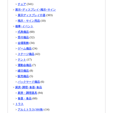
>
チェア
(341)
>
展示･ディスプレイ･掲示･サイン
>
展示ディスプレイ什器
(303)
>
掲示・サイン用品
(10)
>
催事･イベント
>
式典備品
(60)
>
受付備品
(52)
>
会場装飾
(34)
>
ゲーム備品
(24)
>
ステージ備品
(42)
>
テント
(17)
>
運動会備品
(7)
>
縁日備品
(8)
>
販売備品
(5)
>
バックヤード備品
(6)
>
厨房･調理･食器･食品
>
厨房・調理器具
(94)
>
食器・食品
(60)
>
トラス
>
アルミトラス(300角)
(14)