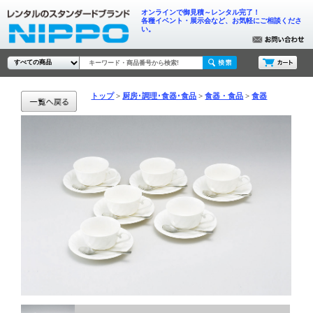
オンラインで御見積～レンタル完了！
各種イベント・展示会など、お気軽にご相談くださ
い。
トップ
厨房･調理･食器･食品
食器・食品
食器