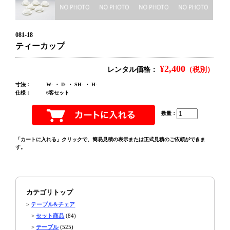
081-18
ティーカップ
¥2,400
レンタル価格：
（税別）
寸法：
W- ・ D- ・ SH- ・ H-
仕様：
6客セット
数量：
「カートに入れる」クリックで、簡易見積の表示または正式見積のご依頼ができま
す。
カテゴリトップ
>
テーブル&チェア
>
セット商品
(84)
>
テーブル
(525)