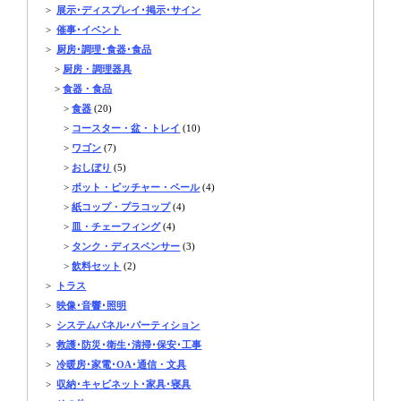
>
展示･ディスプレイ･掲示･サイン
>
催事･イベント
>
厨房･調理･食器･食品
>
厨房・調理器具
>
食器・食品
>
食器
(20)
>
コースター・盆・トレイ
(10)
>
ワゴン
(7)
>
おしぼり
(5)
>
ポット・ピッチャー・ペール
(4)
>
紙コップ・プラコップ
(4)
>
皿・チェーフィング
(4)
>
タンク・ディスペンサー
(3)
>
飲料セット
(2)
>
トラス
>
映像･音響･照明
>
システムパネル･パーティション
>
救護･防災･衛生･清掃･保安･工事
>
冷暖房･家電･OA･通信・文具
>
収納･キャビネット･家具･寝具