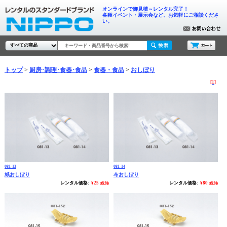
オンラインで御見積～レンタル完了！
各種イベント・展示会など、お気軽にご相談くださ
い。
トップ
厨房･調理･食器･食品
食器・食品
おしぼり
[1]
081-13
081-14
紙おしぼり
布おしぼり
レンタル価格:
¥25
レンタル価格:
¥80
(税別)
(税別)