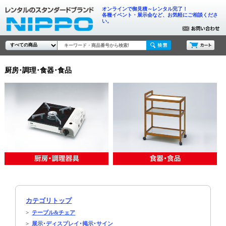
オンラインで御見積～レンタル完了！
各種イベント・展示会など、お気軽にご相談くださ
い。
厨房･調理･食器･食品
カテゴリトップ
>
テーブル&チェア
>
展示･ディスプレイ･掲示･サイン