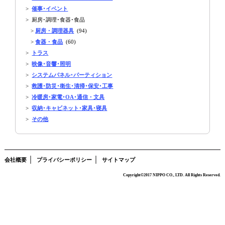
>
催事･イベント
> 厨房･調理･食器･食品
>
厨房・調理器具
(94)
>
食器・食品
(60)
>
トラス
>
映像･音響･照明
>
システムパネル･パーティション
>
救護･防災･衛生･清掃･保安･工事
>
冷暖房･家電･OA･通信・文具
>
収納･キャビネット･家具･寝具
>
その他
｜
｜
会社概要
プライバシーポリシー
サイトマップ
Copyright©2017 NIPPO CO., LTD. All Rights Reserved.