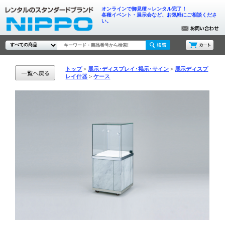
オンラインで御見積～レンタル完了！
各種イベント・展示会など、お気軽にご相談くださ
い。
トップ
展示･ディスプレイ･掲示･サイン
展示ディスプ
レイ什器
ケース