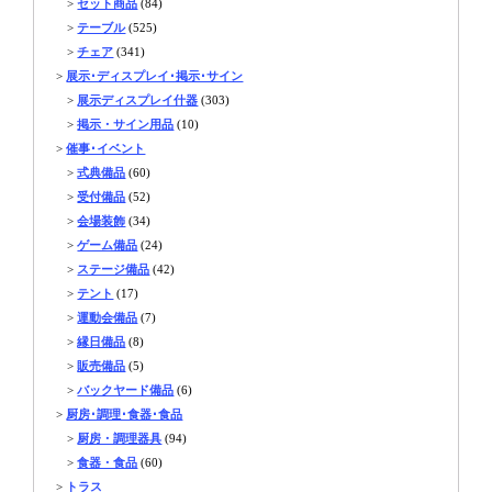
>
セット商品
(84)
>
テーブル
(525)
>
チェア
(341)
>
展示･ディスプレイ･掲示･サイン
>
展示ディスプレイ什器
(303)
>
掲示・サイン用品
(10)
>
催事･イベント
>
式典備品
(60)
>
受付備品
(52)
>
会場装飾
(34)
>
ゲーム備品
(24)
>
ステージ備品
(42)
>
テント
(17)
>
運動会備品
(7)
>
縁日備品
(8)
>
販売備品
(5)
>
バックヤード備品
(6)
>
厨房･調理･食器･食品
>
厨房・調理器具
(94)
>
食器・食品
(60)
>
トラス