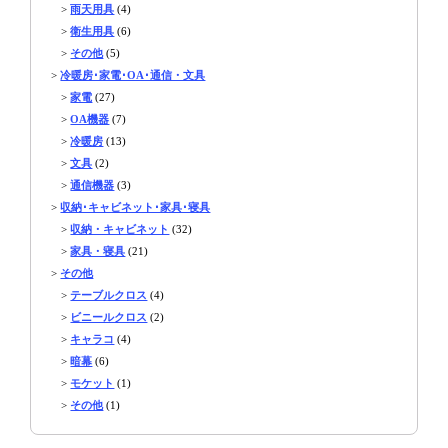
>
雨天用具
(4)
>
衛生用具
(6)
>
その他
(5)
>
冷暖房･家電･OA･通信・文具
>
家電
(27)
>
OA機器
(7)
>
冷暖房
(13)
>
文具
(2)
>
通信機器
(3)
>
収納･キャビネット･家具･寝具
>
収納・キャビネット
(32)
>
家具・寝具
(21)
>
その他
>
テーブルクロス
(4)
>
ビニールクロス
(2)
>
キャラコ
(4)
>
暗幕
(6)
>
モケット
(1)
>
その他
(1)