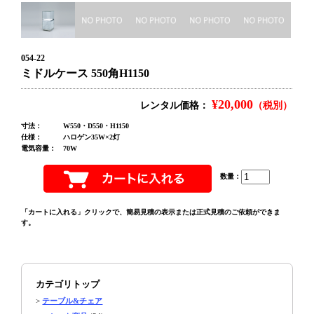
054-22
ミドルケース 550角H1150
¥20,000
レンタル価格：
（税別）
寸法：
W550・D550・H1150
仕様：
ハロゲン35W×2灯
電気容量：
70W
数量：
「カートに入れる」クリックで、簡易見積の表示または正式見積のご依頼ができま
す。
カテゴリトップ
>
テーブル&チェア