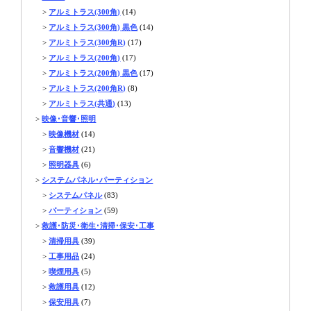
>
アルミトラス(300角)
(14)
>
アルミトラス(300角) 黒色
(14)
>
アルミトラス(300角R)
(17)
>
アルミトラス(200角)
(17)
>
アルミトラス(200角) 黒色
(17)
>
アルミトラス(200角R)
(8)
>
アルミトラス(共通)
(13)
>
映像･音響･照明
>
映像機材
(14)
>
音響機材
(21)
>
照明器具
(6)
>
システムパネル･パーティション
>
システムパネル
(83)
>
パーティション
(59)
>
救護･防災･衛生･清掃･保安･工事
>
清掃用具
(39)
>
工事用品
(24)
>
喫煙用具
(5)
>
救護用具
(12)
>
保安用具
(7)