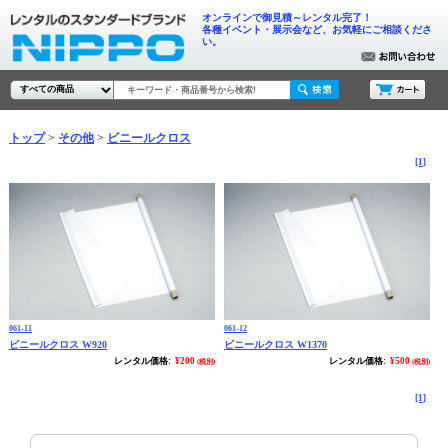
オンラインで御見積～レンタル完了！
各種イベント・展示会など、お気軽にご相談くださ
い。
トップ
その他
ビニールクロス
[1]
061-11
061-12
ビニールクロス W920
ビニールクロス W1370
レンタル価格:
¥200
レンタル価格:
¥500
(税別)
(税別)
[1]