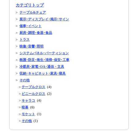
カテゴリトップ
>
テーブル&チェア
>
展示･ディスプレイ･掲示･サイン
>
催事･イベント
>
厨房･調理･食器･食品
>
トラス
>
映像･音響･照明
>
システムパネル･パーティション
>
救護･防災･衛生･清掃･保安･工事
>
冷暖房･家電･OA･通信・文具
>
収納･キャビネット･家具･寝具
>
その他
>
テーブルクロス
(4)
>
ビニールクロス
(2)
>
キャラコ
(4)
>
暗幕
(6)
>
モケット
(1)
>
その他
(1)