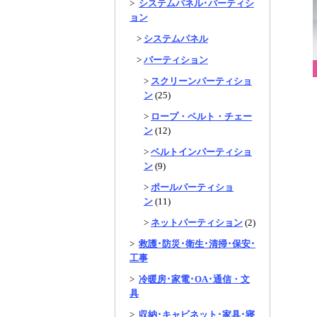
>
システムパネル･パーティシ
ョン
>
システムパネル
>
パーティション
>
スクリーンパーティショ
ン
(25)
>
ロープ・ベルト・チェー
ン
(12)
>
ベルトインパーティショ
ン
(9)
>
ポールパーティショ
ン
(11)
>
ネットパーティション
(2)
>
救護･防災･衛生･清掃･保安･
工事
>
冷暖房･家電･OA･通信・文
具
>
収納･キャビネット･家具･寝