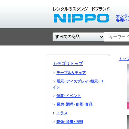
オンラ
各種イ
トッ
カテゴリトップ
>
テーブル&チェア
>
展示･ディスプレイ･掲示･サ
イン
>
催事･イベント
>
厨房･調理･食器･食品
>
トラス
>
映像･音響･照明