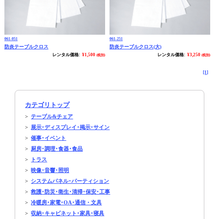
061-051
061-251
防炎テーブルクロス
防炎テーブルクロス(大)
レンタル価格:
¥1,500
レンタル価格:
¥3,250
(税別)
(税別)
[1]
カテゴリトップ
>
テーブル&チェア
>
展示･ディスプレイ･掲示･サイン
>
催事･イベント
>
厨房･調理･食器･食品
>
トラス
>
映像･音響･照明
>
システムパネル･パーティション
>
救護･防災･衛生･清掃･保安･工事
>
冷暖房･家電･OA･通信・文具
>
収納･キャビネット･家具･寝具