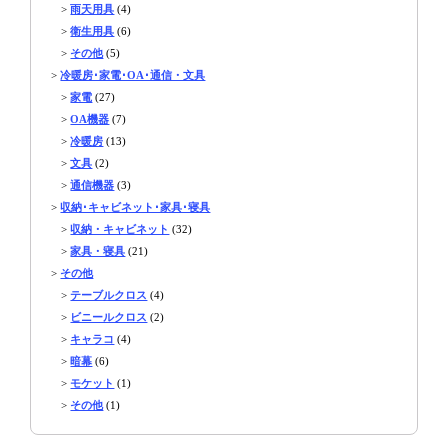
>
雨天用具
(4)
>
衛生用具
(6)
>
その他
(5)
>
冷暖房･家電･OA･通信・文具
>
家電
(27)
>
OA機器
(7)
>
冷暖房
(13)
>
文具
(2)
>
通信機器
(3)
>
収納･キャビネット･家具･寝具
>
収納・キャビネット
(32)
>
家具・寝具
(21)
>
その他
>
テーブルクロス
(4)
>
ビニールクロス
(2)
>
キャラコ
(4)
>
暗幕
(6)
>
モケット
(1)
>
その他
(1)