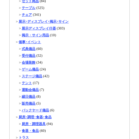
>
セット商品
(84)
>
テーブル
(525)
>
チェア
(341)
>
展示･ディスプレイ･掲示･サイン
>
展示ディスプレイ什器
(303)
>
掲示・サイン用品
(10)
>
催事･イベント
>
式典備品
(60)
>
受付備品
(52)
>
会場装飾
(34)
>
ゲーム備品
(24)
>
ステージ備品
(42)
>
テント
(17)
>
運動会備品
(7)
>
縁日備品
(8)
>
販売備品
(5)
>
バックヤード備品
(6)
>
厨房･調理･食器･食品
>
厨房・調理器具
(94)
>
食器・食品
(60)
>
トラス