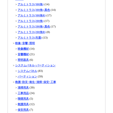
>
アルミトラス(300角)
(14)
>
アルミトラス(300角) 黒色
(14)
>
アルミトラス(300角R)
(17)
>
アルミトラス(200角)
(17)
>
アルミトラス(200角) 黒色
(17)
>
アルミトラス(200角R)
(8)
>
アルミトラス(共通)
(13)
>
映像･音響･照明
>
映像機材
(14)
>
音響機材
(21)
>
照明器具
(6)
>
システムパネル･パーティション
>
システムパネル
(83)
>
パーティション
(59)
>
救護･防災･衛生･清掃･保安･工事
>
清掃用具
(39)
>
工事用品
(24)
>
喫煙用具
(5)
>
救護用具
(12)
>
保安用具
(7)