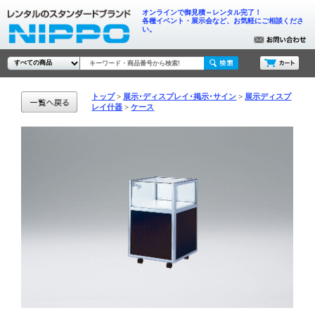
オンラインで御見積～レンタル完了！
各種イベント・展示会など、お気軽にご相談くださ
い。
トップ
展示･ディスプレイ･掲示･サイン
展示ディスプ
レイ什器
ケース