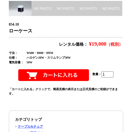
054-10
ローケース
¥19,000
レンタル価格：
（税別）
寸法：
W600・D600・H950
仕様：
ハロゲン20W・スリムランプ30W
電気容量：
50W
数量：
「カートに入れる」クリックで、簡易見積の表示または正式見積のご依頼ができま
す。
カテゴリトップ
>
テーブル&チェア