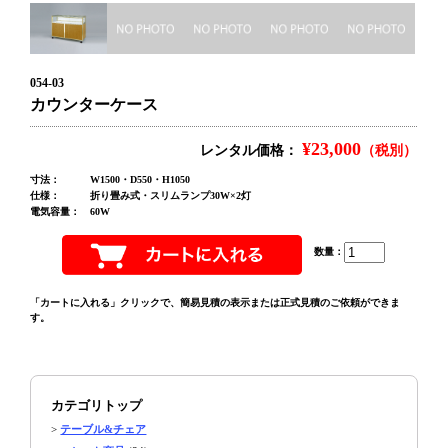
054-03
カウンターケース
¥23,000
レンタル価格：
（税別）
寸法：
W1500・D550・H1050
仕様：
折り畳み式・スリムランプ30W×2灯
電気容量：
60W
数量：
「カートに入れる」クリックで、簡易見積の表示または正式見積のご依頼ができま
す。
カテゴリトップ
>
テーブル&チェア