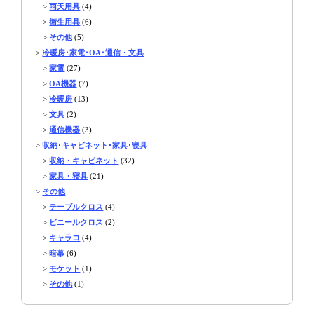
>
雨天用具
(4)
>
衛生用具
(6)
>
その他
(5)
>
冷暖房･家電･OA･通信・文具
>
家電
(27)
>
OA機器
(7)
>
冷暖房
(13)
>
文具
(2)
>
通信機器
(3)
>
収納･キャビネット･家具･寝具
>
収納・キャビネット
(32)
>
家具・寝具
(21)
>
その他
>
テーブルクロス
(4)
>
ビニールクロス
(2)
>
キャラコ
(4)
>
暗幕
(6)
>
モケット
(1)
>
その他
(1)