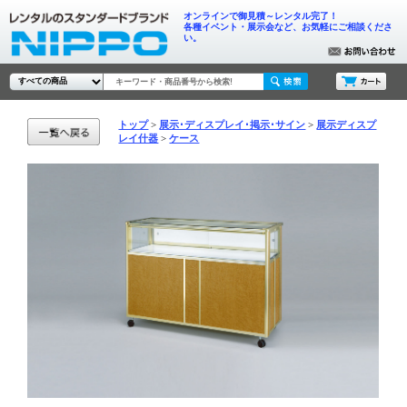
オンラインで御見積～レンタル完了！
各種イベント・展示会など、お気軽にご相談くださ
い。
トップ
展示･ディスプレイ･掲示･サイン
展示ディスプ
レイ什器
ケース