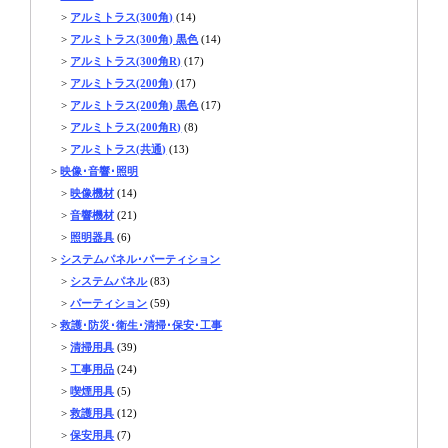
>
アルミトラス(300角)
(14)
>
アルミトラス(300角) 黒色
(14)
>
アルミトラス(300角R)
(17)
>
アルミトラス(200角)
(17)
>
アルミトラス(200角) 黒色
(17)
>
アルミトラス(200角R)
(8)
>
アルミトラス(共通)
(13)
>
映像･音響･照明
>
映像機材
(14)
>
音響機材
(21)
>
照明器具
(6)
>
システムパネル･パーティション
>
システムパネル
(83)
>
パーティション
(59)
>
救護･防災･衛生･清掃･保安･工事
>
清掃用具
(39)
>
工事用品
(24)
>
喫煙用具
(5)
>
救護用具
(12)
>
保安用具
(7)