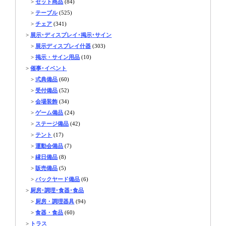
>
セット商品
(84)
>
テーブル
(525)
>
チェア
(341)
>
展示･ディスプレイ･掲示･サイン
>
展示ディスプレイ什器
(303)
>
掲示・サイン用品
(10)
>
催事･イベント
>
式典備品
(60)
>
受付備品
(52)
>
会場装飾
(34)
>
ゲーム備品
(24)
>
ステージ備品
(42)
>
テント
(17)
>
運動会備品
(7)
>
縁日備品
(8)
>
販売備品
(5)
>
バックヤード備品
(6)
>
厨房･調理･食器･食品
>
厨房・調理器具
(94)
>
食器・食品
(60)
>
トラス