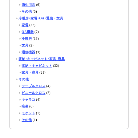
>
衛生用具
(6)
>
その他
(5)
>
冷暖房･家電･OA･通信・文具
>
家電
(27)
>
OA機器
(7)
>
冷暖房
(13)
>
文具
(2)
>
通信機器
(3)
>
収納･キャビネット･家具･寝具
>
収納・キャビネット
(32)
>
家具・寝具
(21)
>
その他
>
テーブルクロス
(4)
>
ビニールクロス
(2)
>
キャラコ
(4)
>
暗幕
(6)
>
モケット
(1)
>
その他
(1)