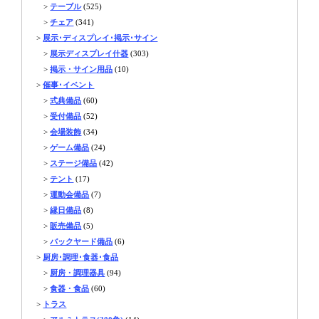
>
テーブル
(525)
>
チェア
(341)
>
展示･ディスプレイ･掲示･サイン
>
展示ディスプレイ什器
(303)
>
掲示・サイン用品
(10)
>
催事･イベント
>
式典備品
(60)
>
受付備品
(52)
>
会場装飾
(34)
>
ゲーム備品
(24)
>
ステージ備品
(42)
>
テント
(17)
>
運動会備品
(7)
>
縁日備品
(8)
>
販売備品
(5)
>
バックヤード備品
(6)
>
厨房･調理･食器･食品
>
厨房・調理器具
(94)
>
食器・食品
(60)
>
トラス