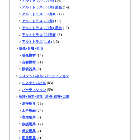
>
アルミトラス(300角)
(14)
>
アルミトラス(300角) 黒色
(14)
>
アルミトラス(300角R)
(17)
>
アルミトラス(200角)
(17)
>
アルミトラス(200角) 黒色
(17)
>
アルミトラス(200角R)
(8)
>
アルミトラス(共通)
(13)
>
映像･音響･照明
>
映像機材
(14)
>
音響機材
(21)
>
照明器具
(6)
>
システムパネル･パーティション
>
システムパネル
(83)
>
パーティション
(59)
>
救護･防災･衛生･清掃･保安･工事
>
清掃用具
(39)
>
工事用品
(24)
>
喫煙用具
(5)
>
救護用具
(12)
>
保安用具
(7)
>
雨天用具
(4)