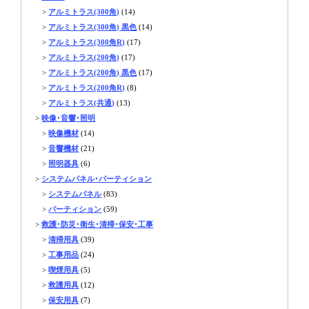
>
アルミトラス(300角)
(14)
>
アルミトラス(300角) 黒色
(14)
>
アルミトラス(300角R)
(17)
>
アルミトラス(200角)
(17)
>
アルミトラス(200角) 黒色
(17)
>
アルミトラス(200角R)
(8)
>
アルミトラス(共通)
(13)
>
映像･音響･照明
>
映像機材
(14)
>
音響機材
(21)
>
照明器具
(6)
>
システムパネル･パーティション
>
システムパネル
(83)
>
パーティション
(59)
>
救護･防災･衛生･清掃･保安･工事
>
清掃用具
(39)
>
工事用品
(24)
>
喫煙用具
(5)
>
救護用具
(12)
>
保安用具
(7)