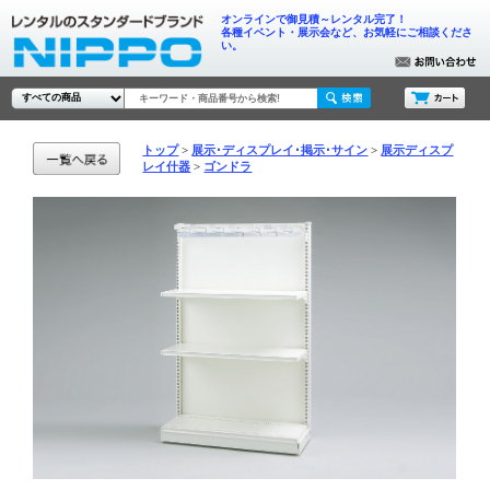
オンラインで御見積～レンタル完了！
各種イベント・展示会など、お気軽にご相談くださ
い。
トップ
展示･ディスプレイ･掲示･サイン
展示ディスプ
レイ什器
ゴンドラ