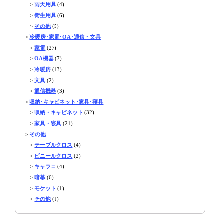
>
雨天用具
(4)
>
衛生用具
(6)
>
その他
(5)
>
冷暖房･家電･OA･通信・文具
>
家電
(27)
>
OA機器
(7)
>
冷暖房
(13)
>
文具
(2)
>
通信機器
(3)
>
収納･キャビネット･家具･寝具
>
収納・キャビネット
(32)
>
家具・寝具
(21)
>
その他
>
テーブルクロス
(4)
>
ビニールクロス
(2)
>
キャラコ
(4)
>
暗幕
(6)
>
モケット
(1)
>
その他
(1)