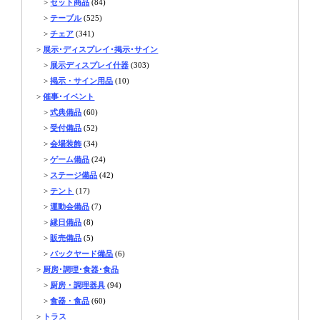
>
セット商品
(84)
>
テーブル
(525)
>
チェア
(341)
>
展示･ディスプレイ･掲示･サイン
>
展示ディスプレイ什器
(303)
>
掲示・サイン用品
(10)
>
催事･イベント
>
式典備品
(60)
>
受付備品
(52)
>
会場装飾
(34)
>
ゲーム備品
(24)
>
ステージ備品
(42)
>
テント
(17)
>
運動会備品
(7)
>
縁日備品
(8)
>
販売備品
(5)
>
バックヤード備品
(6)
>
厨房･調理･食器･食品
>
厨房・調理器具
(94)
>
食器・食品
(60)
>
トラス