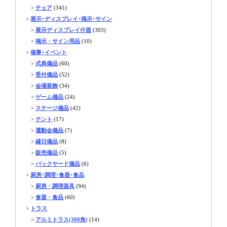
>
チェア
(341)
>
展示･ディスプレイ･掲示･サイン
>
展示ディスプレイ什器
(303)
>
掲示・サイン用品
(10)
>
催事･イベント
>
式典備品
(60)
>
受付備品
(52)
>
会場装飾
(34)
>
ゲーム備品
(24)
>
ステージ備品
(42)
>
テント
(17)
>
運動会備品
(7)
>
縁日備品
(8)
>
販売備品
(5)
>
バックヤード備品
(6)
>
厨房･調理･食器･食品
>
厨房・調理器具
(94)
>
食器・食品
(60)
>
トラス
>
アルミトラス(300角)
(14)