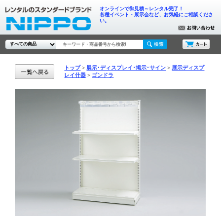
オンラインで御見積～レンタル完了！
各種イベント・展示会など、お気軽にご相談くださ
い。
トップ
展示･ディスプレイ･掲示･サイン
展示ディスプ
レイ什器
ゴンドラ