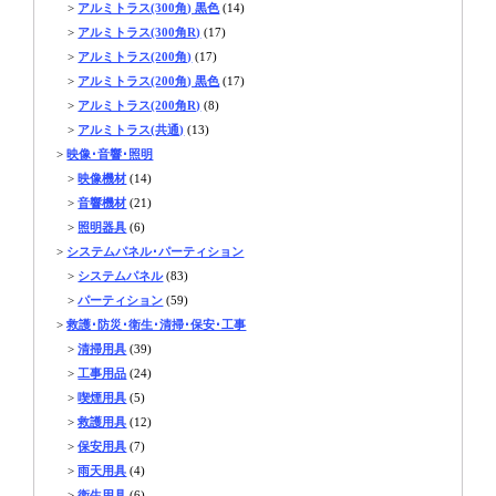
>
アルミトラス(300角) 黒色
(14)
>
アルミトラス(300角R)
(17)
>
アルミトラス(200角)
(17)
>
アルミトラス(200角) 黒色
(17)
>
アルミトラス(200角R)
(8)
>
アルミトラス(共通)
(13)
>
映像･音響･照明
>
映像機材
(14)
>
音響機材
(21)
>
照明器具
(6)
>
システムパネル･パーティション
>
システムパネル
(83)
>
パーティション
(59)
>
救護･防災･衛生･清掃･保安･工事
>
清掃用具
(39)
>
工事用品
(24)
>
喫煙用具
(5)
>
救護用具
(12)
>
保安用具
(7)
>
雨天用具
(4)
>
衛生用具
(6)