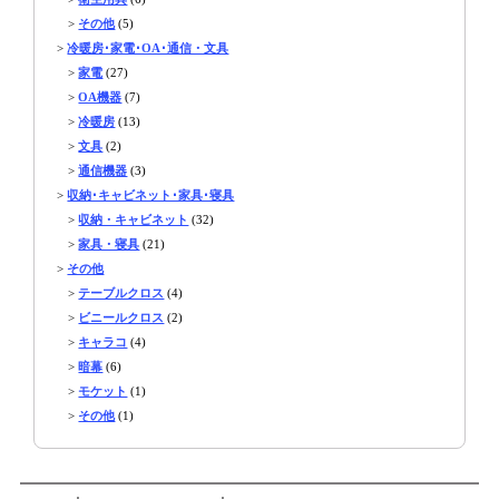
>
その他
(5)
>
冷暖房･家電･OA･通信・文具
>
家電
(27)
>
OA機器
(7)
>
冷暖房
(13)
>
文具
(2)
>
通信機器
(3)
>
収納･キャビネット･家具･寝具
>
収納・キャビネット
(32)
>
家具・寝具
(21)
>
その他
>
テーブルクロス
(4)
>
ビニールクロス
(2)
>
キャラコ
(4)
>
暗幕
(6)
>
モケット
(1)
>
その他
(1)