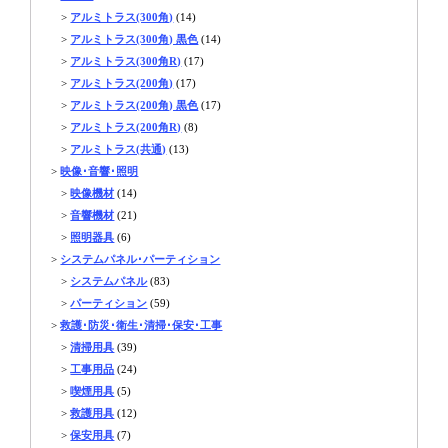
>
アルミトラス(300角)
(14)
>
アルミトラス(300角) 黒色
(14)
>
アルミトラス(300角R)
(17)
>
アルミトラス(200角)
(17)
>
アルミトラス(200角) 黒色
(17)
>
アルミトラス(200角R)
(8)
>
アルミトラス(共通)
(13)
>
映像･音響･照明
>
映像機材
(14)
>
音響機材
(21)
>
照明器具
(6)
>
システムパネル･パーティション
>
システムパネル
(83)
>
パーティション
(59)
>
救護･防災･衛生･清掃･保安･工事
>
清掃用具
(39)
>
工事用品
(24)
>
喫煙用具
(5)
>
救護用具
(12)
>
保安用具
(7)