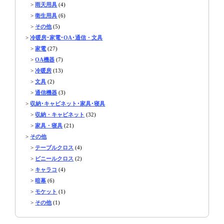
>
雨天用具
(4)
>
衛生用具
(6)
>
その他
(5)
>
冷暖房･家電･OA･通信・文具
>
家電
(27)
>
OA機器
(7)
>
冷暖房
(13)
>
文具
(2)
>
通信機器
(3)
>
収納･キャビネット･家具･寝具
>
収納・キャビネット
(32)
>
家具・寝具
(21)
>
その他
>
テーブルクロス
(4)
>
ビニールクロス
(2)
>
キャラコ
(4)
>
暗幕
(6)
>
モケット
(1)
>
その他
(1)