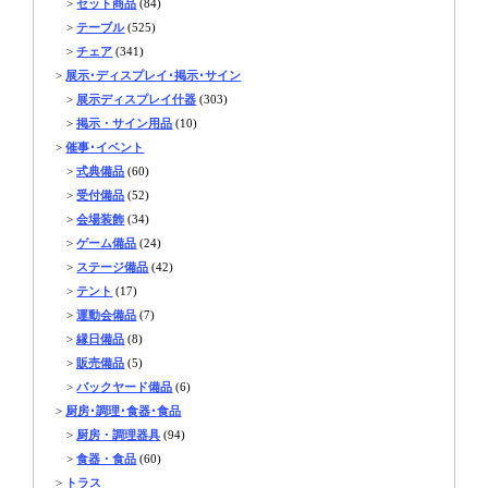
>
セット商品
(84)
>
テーブル
(525)
>
チェア
(341)
>
展示･ディスプレイ･掲示･サイン
>
展示ディスプレイ什器
(303)
>
掲示・サイン用品
(10)
>
催事･イベント
>
式典備品
(60)
>
受付備品
(52)
>
会場装飾
(34)
>
ゲーム備品
(24)
>
ステージ備品
(42)
>
テント
(17)
>
運動会備品
(7)
>
縁日備品
(8)
>
販売備品
(5)
>
バックヤード備品
(6)
>
厨房･調理･食器･食品
>
厨房・調理器具
(94)
>
食器・食品
(60)
>
トラス