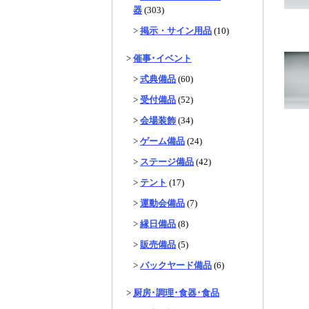
器
(303)
>
掲示・サイン用品
(10)
>
催事･イベント
>
式典備品
(60)
>
受付備品
(52)
>
会場装飾
(34)
>
ゲーム備品
(24)
>
ステージ備品
(42)
>
テント
(17)
>
運動会備品
(7)
>
縁日備品
(8)
>
販売備品
(5)
>
バックヤード備品
(6)
>
厨房･調理･食器･食品