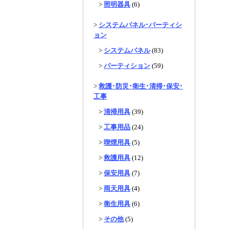
>
照明器具
(6)
>
システムパネル･パーティシ
ョン
>
システムパネル
(83)
>
パーティション
(59)
>
救護･防災･衛生･清掃･保安･
工事
>
清掃用具
(39)
>
工事用品
(24)
>
喫煙用具
(5)
>
救護用具
(12)
>
保安用具
(7)
>
雨天用具
(4)
>
衛生用具
(6)
>
その他
(5)