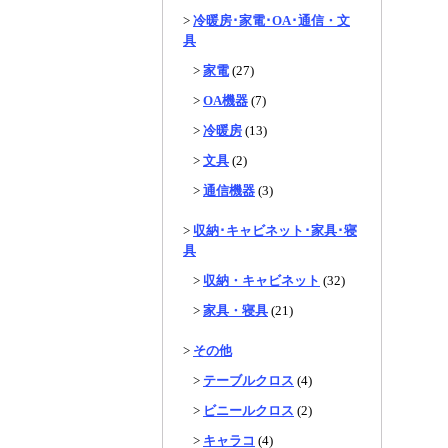
>
冷暖房･家電･OA･通信・文
具
>
家電
(27)
>
OA機器
(7)
>
冷暖房
(13)
>
文具
(2)
>
通信機器
(3)
>
収納･キャビネット･家具･寝
具
>
収納・キャビネット
(32)
>
家具・寝具
(21)
>
その他
>
テーブルクロス
(4)
>
ビニールクロス
(2)
>
キャラコ
(4)