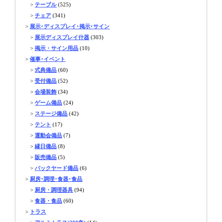
>
テーブル
(525)
>
チェア
(341)
>
展示･ディスプレイ･掲示･サイン
>
展示ディスプレイ什器
(303)
>
掲示・サイン用品
(10)
>
催事･イベント
>
式典備品
(60)
>
受付備品
(52)
>
会場装飾
(34)
>
ゲーム備品
(24)
>
ステージ備品
(42)
>
テント
(17)
>
運動会備品
(7)
>
縁日備品
(8)
>
販売備品
(5)
>
バックヤード備品
(6)
>
厨房･調理･食器･食品
>
厨房・調理器具
(94)
>
食器・食品
(60)
>
トラス