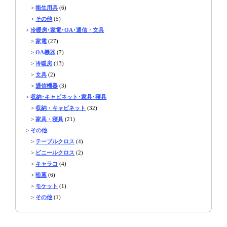
>
衛生用具
(6)
>
その他
(5)
>
冷暖房･家電･OA･通信・文具
>
家電
(27)
>
OA機器
(7)
>
冷暖房
(13)
>
文具
(2)
>
通信機器
(3)
>
収納･キャビネット･家具･寝具
>
収納・キャビネット
(32)
>
家具・寝具
(21)
>
その他
>
テーブルクロス
(4)
>
ビニールクロス
(2)
>
キャラコ
(4)
>
暗幕
(6)
>
モケット
(1)
>
その他
(1)