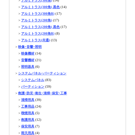
>
アルミトラス(300角)
(14)
>
アルミトラス(300角) 黒色
(14)
>
アルミトラス(300角R)
(17)
>
アルミトラス(200角)
(17)
>
アルミトラス(200角) 黒色
(17)
>
アルミトラス(200角R)
(8)
>
アルミトラス(共通)
(13)
>
映像･音響･照明
>
映像機材
(14)
>
音響機材
(21)
>
照明器具
(6)
>
システムパネル･パーティション
>
システムパネル
(83)
>
パーティション
(59)
>
救護･防災･衛生･清掃･保安･工事
>
清掃用具
(39)
>
工事用品
(24)
>
喫煙用具
(5)
>
救護用具
(12)
>
保安用具
(7)
>
雨天用具
(4)