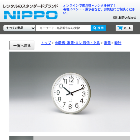
オンラインで御見積～レンタル完了！
各種イベント・展示会など、お気軽にご相談くださ
い。
トップ
冷暖房･家電･OA･通信・文具
家電
時計