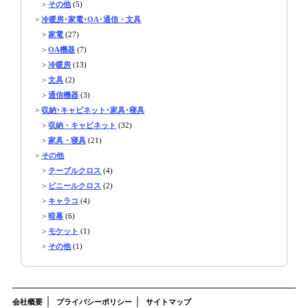
>
その他
(5)
>
冷暖房･家電･OA･通信・文具
>
家電
(27)
>
OA機器
(7)
>
冷暖房
(13)
>
文具
(2)
>
通信機器
(3)
>
収納･キャビネット･家具･寝具
>
収納・キャビネット
(32)
>
家具・寝具
(21)
>
その他
>
テーブルクロス
(4)
>
ビニールクロス
(2)
>
キャラコ
(4)
>
暗幕
(6)
>
モケット
(1)
>
その他
(1)
｜
｜
会社概要
プライバシーポリシー
サイトマップ