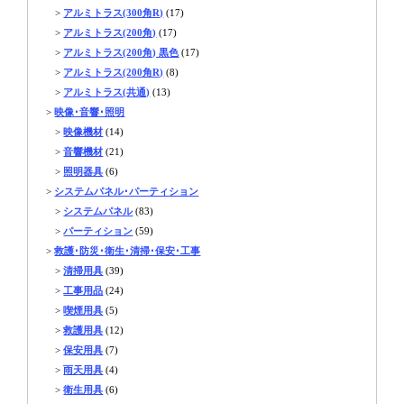
>
アルミトラス(300角R)
(17)
>
アルミトラス(200角)
(17)
>
アルミトラス(200角) 黒色
(17)
>
アルミトラス(200角R)
(8)
>
アルミトラス(共通)
(13)
>
映像･音響･照明
>
映像機材
(14)
>
音響機材
(21)
>
照明器具
(6)
>
システムパネル･パーティション
>
システムパネル
(83)
>
パーティション
(59)
>
救護･防災･衛生･清掃･保安･工事
>
清掃用具
(39)
>
工事用品
(24)
>
喫煙用具
(5)
>
救護用具
(12)
>
保安用具
(7)
>
雨天用具
(4)
>
衛生用具
(6)