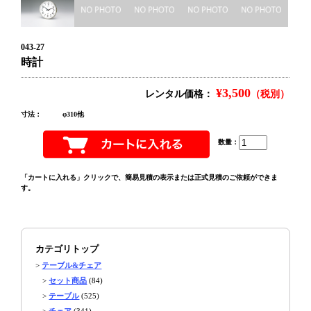
043-27
時計
¥3,500
レンタル価格：
（税別）
寸法：
φ310他
数量：
「カートに入れる」クリックで、簡易見積の表示または正式見積のご依頼ができま
す。
カテゴリトップ
>
テーブル&チェア
>
セット商品
(84)
>
テーブル
(525)
>
チェア
(341)