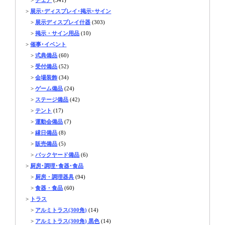
>
展示･ディスプレイ･掲示･サイン
>
展示ディスプレイ什器
(303)
>
掲示・サイン用品
(10)
>
催事･イベント
>
式典備品
(60)
>
受付備品
(52)
>
会場装飾
(34)
>
ゲーム備品
(24)
>
ステージ備品
(42)
>
テント
(17)
>
運動会備品
(7)
>
縁日備品
(8)
>
販売備品
(5)
>
バックヤード備品
(6)
>
厨房･調理･食器･食品
>
厨房・調理器具
(94)
>
食器・食品
(60)
>
トラス
>
アルミトラス(300角)
(14)
>
アルミトラス(300角) 黒色
(14)