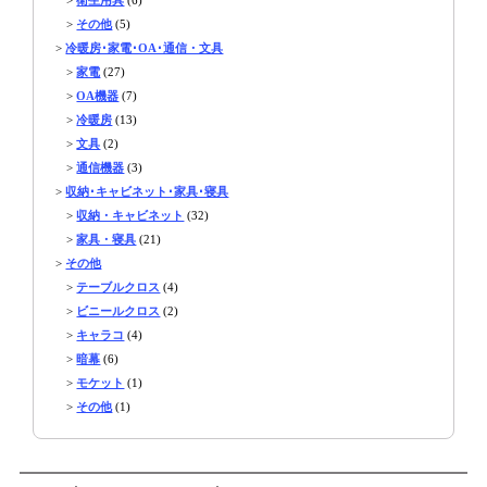
>
その他
(5)
>
冷暖房･家電･OA･通信・文具
>
家電
(27)
>
OA機器
(7)
>
冷暖房
(13)
>
文具
(2)
>
通信機器
(3)
>
収納･キャビネット･家具･寝具
>
収納・キャビネット
(32)
>
家具・寝具
(21)
>
その他
>
テーブルクロス
(4)
>
ビニールクロス
(2)
>
キャラコ
(4)
>
暗幕
(6)
>
モケット
(1)
>
その他
(1)