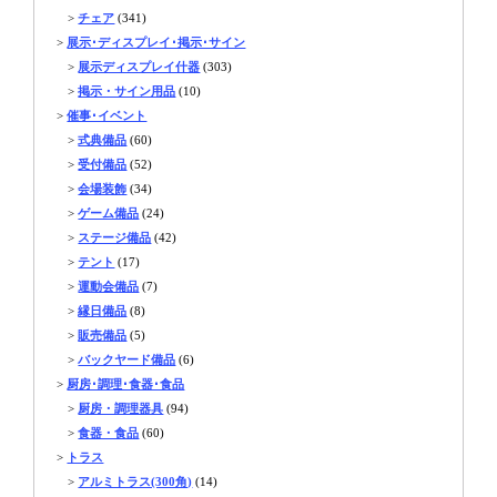
>
チェア
(341)
>
展示･ディスプレイ･掲示･サイン
>
展示ディスプレイ什器
(303)
>
掲示・サイン用品
(10)
>
催事･イベント
>
式典備品
(60)
>
受付備品
(52)
>
会場装飾
(34)
>
ゲーム備品
(24)
>
ステージ備品
(42)
>
テント
(17)
>
運動会備品
(7)
>
縁日備品
(8)
>
販売備品
(5)
>
バックヤード備品
(6)
>
厨房･調理･食器･食品
>
厨房・調理器具
(94)
>
食器・食品
(60)
>
トラス
>
アルミトラス(300角)
(14)