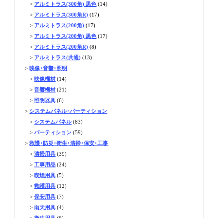
>
アルミトラス(300角) 黒色
(14)
>
アルミトラス(300角R)
(17)
>
アルミトラス(200角)
(17)
>
アルミトラス(200角) 黒色
(17)
>
アルミトラス(200角R)
(8)
>
アルミトラス(共通)
(13)
>
映像･音響･照明
>
映像機材
(14)
>
音響機材
(21)
>
照明器具
(6)
>
システムパネル･パーティション
>
システムパネル
(83)
>
パーティション
(59)
>
救護･防災･衛生･清掃･保安･工事
>
清掃用具
(39)
>
工事用品
(24)
>
喫煙用具
(5)
>
救護用具
(12)
>
保安用具
(7)
>
雨天用具
(4)
>
衛生用具
(6)