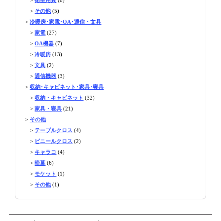
>
その他
(5)
>
冷暖房･家電･OA･通信・文具
>
家電
(27)
>
OA機器
(7)
>
冷暖房
(13)
>
文具
(2)
>
通信機器
(3)
>
収納･キャビネット･家具･寝具
>
収納・キャビネット
(32)
>
家具・寝具
(21)
>
その他
>
テーブルクロス
(4)
>
ビニールクロス
(2)
>
キャラコ
(4)
>
暗幕
(6)
>
モケット
(1)
>
その他
(1)