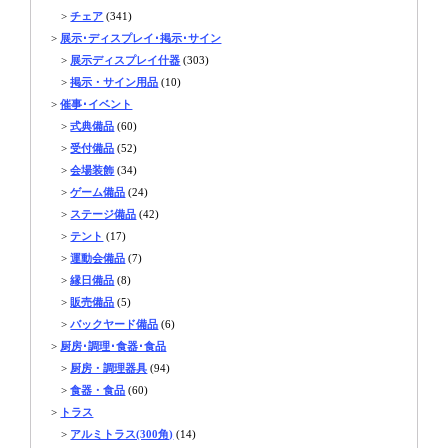
>
チェア
(341)
>
展示･ディスプレイ･掲示･サイン
>
展示ディスプレイ什器
(303)
>
掲示・サイン用品
(10)
>
催事･イベント
>
式典備品
(60)
>
受付備品
(52)
>
会場装飾
(34)
>
ゲーム備品
(24)
>
ステージ備品
(42)
>
テント
(17)
>
運動会備品
(7)
>
縁日備品
(8)
>
販売備品
(5)
>
バックヤード備品
(6)
>
厨房･調理･食器･食品
>
厨房・調理器具
(94)
>
食器・食品
(60)
>
トラス
>
アルミトラス(300角)
(14)