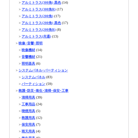
>
アルミトラス(300角) 黒色
(14)
>
アルミトラス(300角R)
(17)
>
アルミトラス(200角)
(17)
>
アルミトラス(200角) 黒色
(17)
>
アルミトラス(200角R)
(8)
>
アルミトラス(共通)
(13)
>
映像･音響･照明
>
映像機材
(14)
>
音響機材
(21)
>
照明器具
(6)
>
システムパネル･パーティション
>
システムパネル
(83)
>
パーティション
(59)
>
救護･防災･衛生･清掃･保安･工事
>
清掃用具
(39)
>
工事用品
(24)
>
喫煙用具
(5)
>
救護用具
(12)
>
保安用具
(7)
>
雨天用具
(4)
>
衛生用具
(6)