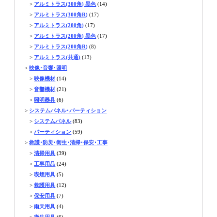
>
アルミトラス(300角) 黒色
(14)
>
アルミトラス(300角R)
(17)
>
アルミトラス(200角)
(17)
>
アルミトラス(200角) 黒色
(17)
>
アルミトラス(200角R)
(8)
>
アルミトラス(共通)
(13)
>
映像･音響･照明
>
映像機材
(14)
>
音響機材
(21)
>
照明器具
(6)
>
システムパネル･パーティション
>
システムパネル
(83)
>
パーティション
(59)
>
救護･防災･衛生･清掃･保安･工事
>
清掃用具
(39)
>
工事用品
(24)
>
喫煙用具
(5)
>
救護用具
(12)
>
保安用具
(7)
>
雨天用具
(4)
>
衛生用具
(6)