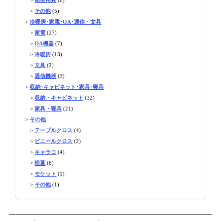
>
その他
(5)
>
冷暖房･家電･OA･通信・文具
>
家電
(27)
>
OA機器
(7)
>
冷暖房
(13)
>
文具
(2)
>
通信機器
(3)
>
収納･キャビネット･家具･寝具
>
収納・キャビネット
(32)
>
家具・寝具
(21)
>
その他
>
テーブルクロス
(4)
>
ビニールクロス
(2)
>
キャラコ
(4)
>
暗幕
(6)
>
モケット
(1)
>
その他
(1)