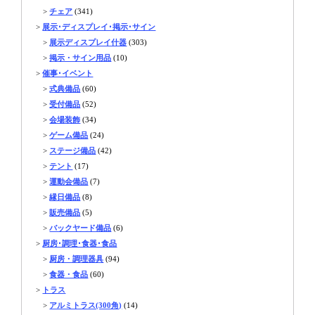
>
チェア
(341)
>
展示･ディスプレイ･掲示･サイン
>
展示ディスプレイ什器
(303)
>
掲示・サイン用品
(10)
>
催事･イベント
>
式典備品
(60)
>
受付備品
(52)
>
会場装飾
(34)
>
ゲーム備品
(24)
>
ステージ備品
(42)
>
テント
(17)
>
運動会備品
(7)
>
縁日備品
(8)
>
販売備品
(5)
>
バックヤード備品
(6)
>
厨房･調理･食器･食品
>
厨房・調理器具
(94)
>
食器・食品
(60)
>
トラス
>
アルミトラス(300角)
(14)