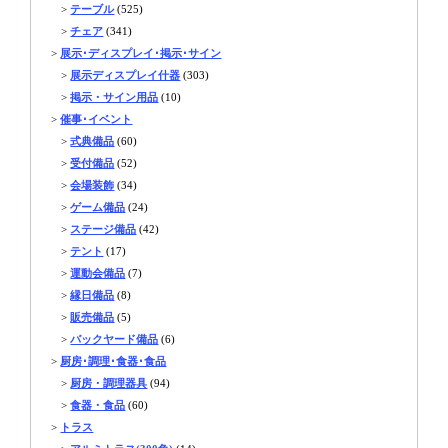
>
テーブル
(525)
>
チェア
(341)
>
展示･ディスプレイ･掲示･サイン
>
展示ディスプレイ什器
(303)
>
掲示・サイン用品
(10)
>
催事･イベント
>
式典備品
(60)
>
受付備品
(52)
>
会場装飾
(34)
>
ゲーム備品
(24)
>
ステージ備品
(42)
>
テント
(17)
>
運動会備品
(7)
>
縁日備品
(8)
>
販売備品
(5)
>
バックヤード備品
(6)
>
厨房･調理･食器･食品
>
厨房・調理器具
(94)
>
食器・食品
(60)
>
トラス