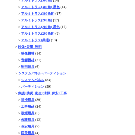
>
アルミトラス(300角)
(14)
>
アルミトラス(300角) 黒色
(14)
>
アルミトラス(300角R)
(17)
>
アルミトラス(200角)
(17)
>
アルミトラス(200角) 黒色
(17)
>
アルミトラス(200角R)
(8)
>
アルミトラス(共通)
(13)
>
映像･音響･照明
>
映像機材
(14)
>
音響機材
(21)
>
照明器具
(6)
>
システムパネル･パーティション
>
システムパネル
(83)
>
パーティション
(59)
>
救護･防災･衛生･清掃･保安･工事
>
清掃用具
(39)
>
工事用品
(24)
>
喫煙用具
(5)
>
救護用具
(12)
>
保安用具
(7)
>
雨天用具
(4)