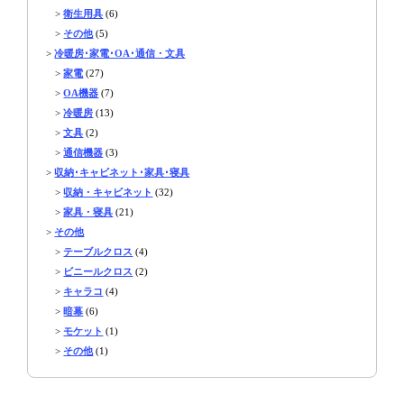
>
衛生用具
(6)
>
その他
(5)
>
冷暖房･家電･OA･通信・文具
>
家電
(27)
>
OA機器
(7)
>
冷暖房
(13)
>
文具
(2)
>
通信機器
(3)
>
収納･キャビネット･家具･寝具
>
収納・キャビネット
(32)
>
家具・寝具
(21)
>
その他
>
テーブルクロス
(4)
>
ビニールクロス
(2)
>
キャラコ
(4)
>
暗幕
(6)
>
モケット
(1)
>
その他
(1)