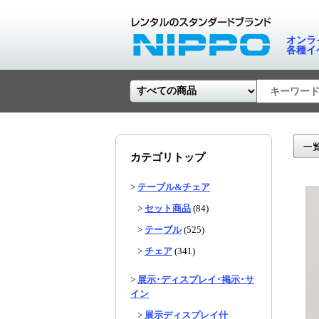
オンラ
各種イ
カテゴリトップ
>
テーブル&チェア
>
セット商品
(84)
>
テーブル
(525)
>
チェア
(341)
>
展示･ディスプレイ･掲示･サ
イン
>
展示ディスプレイ什