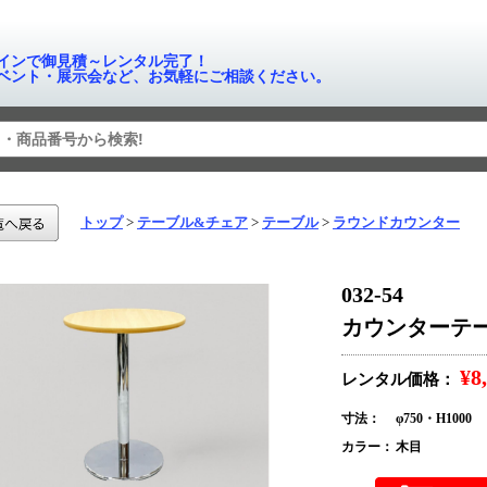
インで御見積～レンタル完了！
ベント・展示会など、お気軽にご相談ください。
トップ
テーブル&チェア
テーブル
ラウンドカウンター
032-54
カウンターテーブル
¥8
レンタル価格：
寸法：
φ750・H1000
カラー：
木目