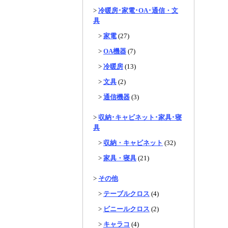
>
冷暖房･家電･OA･通信・文
具
>
家電
(27)
>
OA機器
(7)
>
冷暖房
(13)
>
文具
(2)
>
通信機器
(3)
>
収納･キャビネット･家具･寝
具
>
収納・キャビネット
(32)
>
家具・寝具
(21)
>
その他
>
テーブルクロス
(4)
>
ビニールクロス
(2)
>
キャラコ
(4)