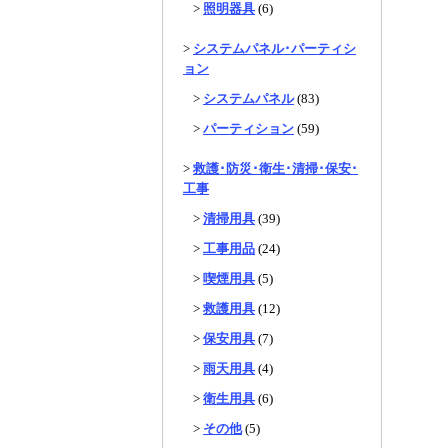
>
照明器具
(6)
>
システムパネル･パーティシ
ョン
>
システムパネル
(83)
>
パーティション
(59)
>
救護･防災･衛生･清掃･保安･
工事
>
清掃用具
(39)
>
工事用品
(24)
>
喫煙用具
(5)
>
救護用具
(12)
>
保安用具
(7)
>
雨天用具
(4)
>
衛生用具
(6)
>
その他
(5)