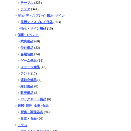
>
テーブル
(525)
>
チェア
(341)
>
展示･ディスプレイ･掲示･サイン
>
展示ディスプレイ什器
(303)
>
掲示・サイン用品
(10)
>
催事･イベント
>
式典備品
(60)
>
受付備品
(52)
>
会場装飾
(34)
>
ゲーム備品
(24)
>
ステージ備品
(42)
>
テント
(17)
>
運動会備品
(7)
>
縁日備品
(8)
>
販売備品
(5)
>
バックヤード備品
(6)
>
厨房･調理･食器･食品
>
厨房・調理器具
(94)
>
食器・食品
(60)
>
トラス