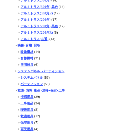
>
アルミトラス(300角)
(14)
>
アルミトラス(300角) 黒色
(14)
>
アルミトラス(300角R)
(17)
>
アルミトラス(200角)
(17)
>
アルミトラス(200角) 黒色
(17)
>
アルミトラス(200角R)
(8)
>
アルミトラス(共通)
(13)
>
映像･音響･照明
>
映像機材
(14)
>
音響機材
(21)
>
照明器具
(6)
>
システムパネル･パーティション
>
システムパネル
(83)
>
パーティション
(59)
>
救護･防災･衛生･清掃･保安･工事
>
清掃用具
(39)
>
工事用品
(24)
>
喫煙用具
(5)
>
救護用具
(12)
>
保安用具
(7)
>
雨天用具
(4)