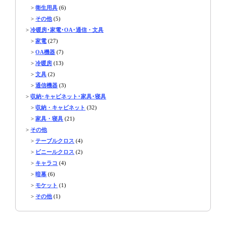
>
衛生用具
(6)
>
その他
(5)
>
冷暖房･家電･OA･通信・文具
>
家電
(27)
>
OA機器
(7)
>
冷暖房
(13)
>
文具
(2)
>
通信機器
(3)
>
収納･キャビネット･家具･寝具
>
収納・キャビネット
(32)
>
家具・寝具
(21)
>
その他
>
テーブルクロス
(4)
>
ビニールクロス
(2)
>
キャラコ
(4)
>
暗幕
(6)
>
モケット
(1)
>
その他
(1)