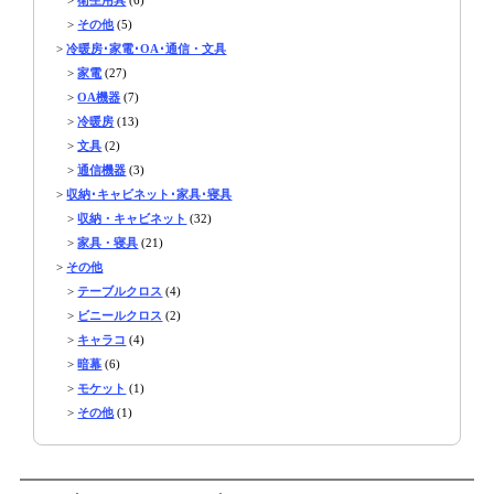
>
その他
(5)
>
冷暖房･家電･OA･通信・文具
>
家電
(27)
>
OA機器
(7)
>
冷暖房
(13)
>
文具
(2)
>
通信機器
(3)
>
収納･キャビネット･家具･寝具
>
収納・キャビネット
(32)
>
家具・寝具
(21)
>
その他
>
テーブルクロス
(4)
>
ビニールクロス
(2)
>
キャラコ
(4)
>
暗幕
(6)
>
モケット
(1)
>
その他
(1)