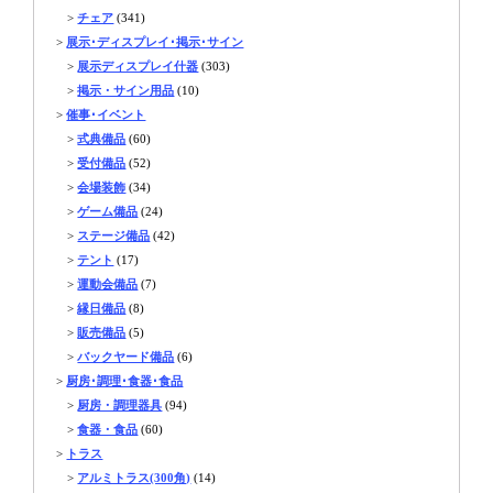
>
チェア
(341)
>
展示･ディスプレイ･掲示･サイン
>
展示ディスプレイ什器
(303)
>
掲示・サイン用品
(10)
>
催事･イベント
>
式典備品
(60)
>
受付備品
(52)
>
会場装飾
(34)
>
ゲーム備品
(24)
>
ステージ備品
(42)
>
テント
(17)
>
運動会備品
(7)
>
縁日備品
(8)
>
販売備品
(5)
>
バックヤード備品
(6)
>
厨房･調理･食器･食品
>
厨房・調理器具
(94)
>
食器・食品
(60)
>
トラス
>
アルミトラス(300角)
(14)