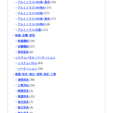
>
アルミトラス(300角) 黒色
(14)
>
アルミトラス(300角R)
(17)
>
アルミトラス(200角)
(17)
>
アルミトラス(200角) 黒色
(17)
>
アルミトラス(200角R)
(8)
>
アルミトラス(共通)
(13)
>
映像･音響･照明
>
映像機材
(14)
>
音響機材
(21)
>
照明器具
(6)
>
システムパネル･パーティション
>
システムパネル
(83)
>
パーティション
(59)
>
救護･防災･衛生･清掃･保安･工事
>
清掃用具
(39)
>
工事用品
(24)
>
喫煙用具
(5)
>
救護用具
(12)
>
保安用具
(7)
>
雨天用具
(4)
>
衛生用具
(6)