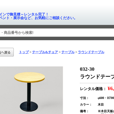
インで御見積～レンタル完了！
ベント・展示会など、お気軽にご相談ください。
トップ
テーブル&チェア
テーブル
ラウンドテーブル
032-30
ラウンドテーブル 
¥6
レンタル価格：
寸法：
φ600・H700
カラー：
木目
備考：
※木目天板