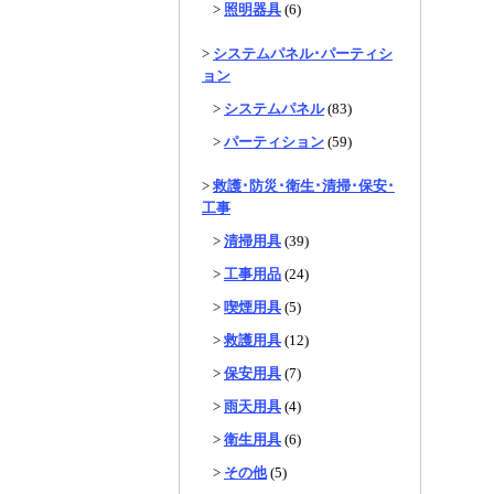
>
照明器具
(6)
>
システムパネル･パーティシ
ョン
>
システムパネル
(83)
>
パーティション
(59)
>
救護･防災･衛生･清掃･保安･
工事
>
清掃用具
(39)
>
工事用品
(24)
>
喫煙用具
(5)
>
救護用具
(12)
>
保安用具
(7)
>
雨天用具
(4)
>
衛生用具
(6)
>
その他
(5)