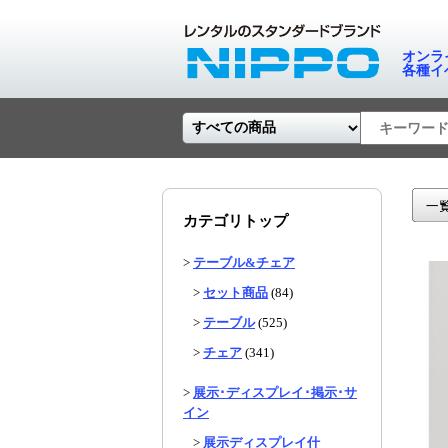
オンラ
各種イ
カテゴリトップ
>
テーブル&チェア
>
セット商品
(84)
>
テーブル
(525)
>
チェア
(341)
>
展示･ディスプレイ･掲示･サ
イン
>
展示ディスプレイ什