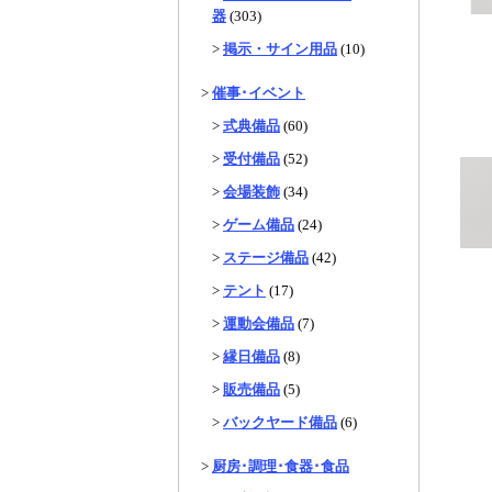
器
(303)
>
掲示・サイン用品
(10)
>
催事･イベント
>
式典備品
(60)
>
受付備品
(52)
>
会場装飾
(34)
>
ゲーム備品
(24)
>
ステージ備品
(42)
>
テント
(17)
>
運動会備品
(7)
>
縁日備品
(8)
>
販売備品
(5)
>
バックヤード備品
(6)
>
厨房･調理･食器･食品