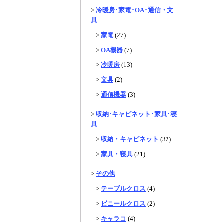
>
冷暖房･家電･OA･通信・文
具
>
家電
(27)
>
OA機器
(7)
>
冷暖房
(13)
>
文具
(2)
>
通信機器
(3)
>
収納･キャビネット･家具･寝
具
>
収納・キャビネット
(32)
>
家具・寝具
(21)
>
その他
>
テーブルクロス
(4)
>
ビニールクロス
(2)
>
キャラコ
(4)