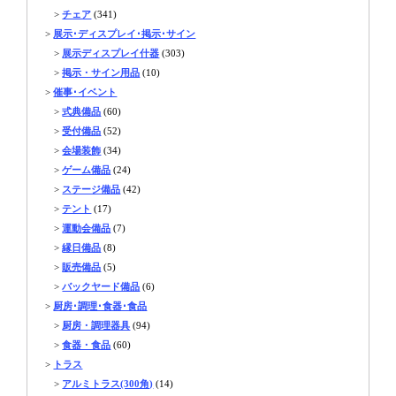
>
チェア
(341)
>
展示･ディスプレイ･掲示･サイン
>
展示ディスプレイ什器
(303)
>
掲示・サイン用品
(10)
>
催事･イベント
>
式典備品
(60)
>
受付備品
(52)
>
会場装飾
(34)
>
ゲーム備品
(24)
>
ステージ備品
(42)
>
テント
(17)
>
運動会備品
(7)
>
縁日備品
(8)
>
販売備品
(5)
>
バックヤード備品
(6)
>
厨房･調理･食器･食品
>
厨房・調理器具
(94)
>
食器・食品
(60)
>
トラス
>
アルミトラス(300角)
(14)