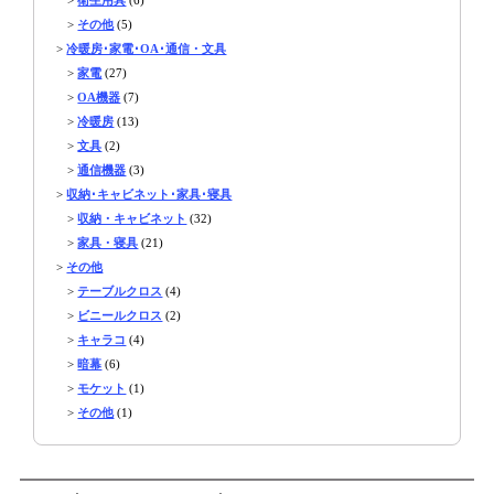
>
その他
(5)
>
冷暖房･家電･OA･通信・文具
>
家電
(27)
>
OA機器
(7)
>
冷暖房
(13)
>
文具
(2)
>
通信機器
(3)
>
収納･キャビネット･家具･寝具
>
収納・キャビネット
(32)
>
家具・寝具
(21)
>
その他
>
テーブルクロス
(4)
>
ビニールクロス
(2)
>
キャラコ
(4)
>
暗幕
(6)
>
モケット
(1)
>
その他
(1)