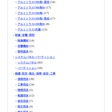
>
アルミトラス(300角) 黒色
(14)
>
アルミトラス(300角R)
(17)
>
アルミトラス(200角)
(17)
>
アルミトラス(200角) 黒色
(17)
>
アルミトラス(200角R)
(8)
>
アルミトラス(共通)
(13)
>
映像･音響･照明
>
映像機材
(14)
>
音響機材
(21)
>
照明器具
(6)
>
システムパネル･パーティション
>
システムパネル
(83)
>
パーティション
(59)
>
救護･防災･衛生･清掃･保安･工事
>
清掃用具
(39)
>
工事用品
(24)
>
喫煙用具
(5)
>
救護用具
(12)
>
保安用具
(7)
>
雨天用具
(4)
>
衛生用具
(6)