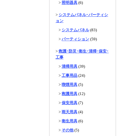
>
照明器具
(6)
>
システムパネル･パーティシ
ョン
>
システムパネル
(83)
>
パーティション
(59)
>
救護･防災･衛生･清掃･保安･
工事
>
清掃用具
(39)
>
工事用品
(24)
>
喫煙用具
(5)
>
救護用具
(12)
>
保安用具
(7)
>
雨天用具
(4)
>
衛生用具
(6)
>
その他
(5)