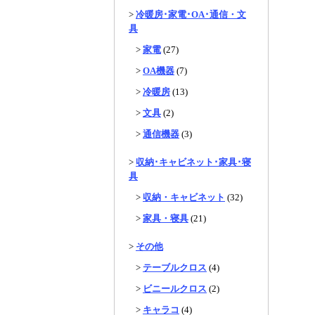
>
冷暖房･家電･OA･通信・文
具
>
家電
(27)
>
OA機器
(7)
>
冷暖房
(13)
>
文具
(2)
>
通信機器
(3)
>
収納･キャビネット･家具･寝
具
>
収納・キャビネット
(32)
>
家具・寝具
(21)
>
その他
>
テーブルクロス
(4)
>
ビニールクロス
(2)
>
キャラコ
(4)