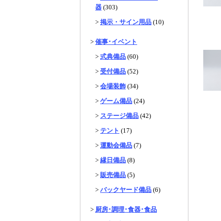
器
(303)
>
掲示・サイン用品
(10)
>
催事･イベント
>
式典備品
(60)
>
受付備品
(52)
>
会場装飾
(34)
>
ゲーム備品
(24)
>
ステージ備品
(42)
>
テント
(17)
>
運動会備品
(7)
>
縁日備品
(8)
>
販売備品
(5)
>
バックヤード備品
(6)
>
厨房･調理･食器･食品