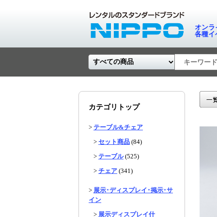
オンラ
各種イ
カテゴリトップ
>
テーブル&チェア
>
セット商品
(84)
>
テーブル
(525)
>
チェア
(341)
>
展示･ディスプレイ･掲示･サ
イン
>
展示ディスプレイ什