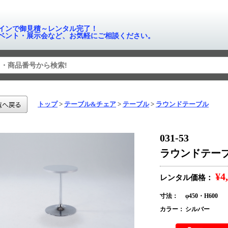
インで御見積～レンタル完了！
ベント・展示会など、お気軽にご相談ください。
トップ
テーブル&チェア
テーブル
ラウンドテーブル
031-53
ラウンドテーブル 
¥4
レンタル価格：
寸法：
φ450・H600
カラー：
シルバー