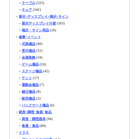
>
テーブル
(525)
>
チェア
(341)
>
展示･ディスプレイ･掲示･サイン
>
展示ディスプレイ什器
(303)
>
掲示・サイン用品
(10)
>
催事･イベント
>
式典備品
(60)
>
受付備品
(52)
>
会場装飾
(34)
>
ゲーム備品
(24)
>
ステージ備品
(42)
>
テント
(17)
>
運動会備品
(7)
>
縁日備品
(8)
>
販売備品
(5)
>
バックヤード備品
(6)
>
厨房･調理･食器･食品
>
厨房・調理器具
(94)
>
食器・食品
(60)
>
トラス