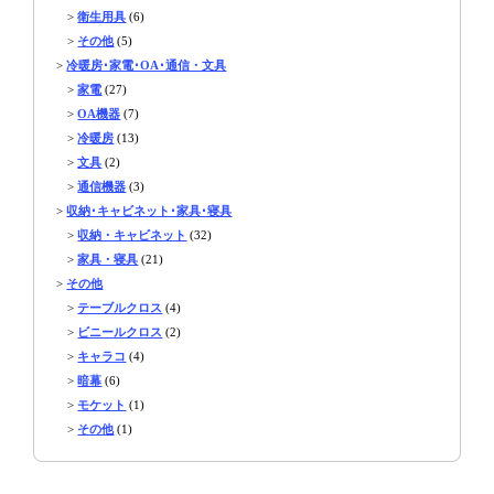
>
衛生用具
(6)
>
その他
(5)
>
冷暖房･家電･OA･通信・文具
>
家電
(27)
>
OA機器
(7)
>
冷暖房
(13)
>
文具
(2)
>
通信機器
(3)
>
収納･キャビネット･家具･寝具
>
収納・キャビネット
(32)
>
家具・寝具
(21)
>
その他
>
テーブルクロス
(4)
>
ビニールクロス
(2)
>
キャラコ
(4)
>
暗幕
(6)
>
モケット
(1)
>
その他
(1)