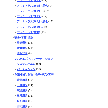
>
アルミトラス(300角)
(14)
>
アルミトラス(300角) 黒色
(14)
>
アルミトラス(300角R)
(17)
>
アルミトラス(200角)
(17)
>
アルミトラス(200角) 黒色
(17)
>
アルミトラス(200角R)
(8)
>
アルミトラス(共通)
(13)
>
映像･音響･照明
>
映像機材
(14)
>
音響機材
(21)
>
照明器具
(6)
>
システムパネル･パーティション
>
システムパネル
(83)
>
パーティション
(59)
>
救護･防災･衛生･清掃･保安･工事
>
清掃用具
(39)
>
工事用品
(24)
>
喫煙用具
(5)
>
救護用具
(12)
>
保安用具
(7)
>
雨天用具
(4)