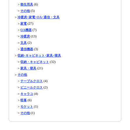
>
衛生用具
(6)
>
その他
(5)
>
冷暖房･家電･OA･通信・文具
>
家電
(27)
>
OA機器
(7)
>
冷暖房
(13)
>
文具
(2)
>
通信機器
(3)
>
収納･キャビネット･家具･寝具
>
収納・キャビネット
(32)
>
家具・寝具
(21)
>
その他
>
テーブルクロス
(4)
>
ビニールクロス
(2)
>
キャラコ
(4)
>
暗幕
(6)
>
モケット
(1)
>
その他
(1)