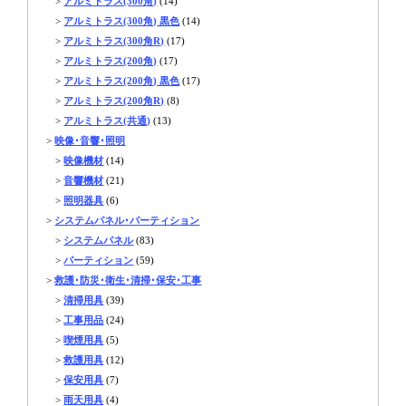
>
アルミトラス(300角)
(14)
>
アルミトラス(300角) 黒色
(14)
>
アルミトラス(300角R)
(17)
>
アルミトラス(200角)
(17)
>
アルミトラス(200角) 黒色
(17)
>
アルミトラス(200角R)
(8)
>
アルミトラス(共通)
(13)
>
映像･音響･照明
>
映像機材
(14)
>
音響機材
(21)
>
照明器具
(6)
>
システムパネル･パーティション
>
システムパネル
(83)
>
パーティション
(59)
>
救護･防災･衛生･清掃･保安･工事
>
清掃用具
(39)
>
工事用品
(24)
>
喫煙用具
(5)
>
救護用具
(12)
>
保安用具
(7)
>
雨天用具
(4)