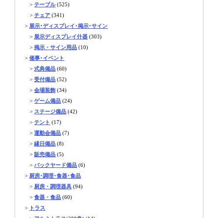
>
テーブル
(525)
>
チェア
(341)
>
展示･ディスプレイ･掲示･サイン
>
展示ディスプレイ什器
(303)
>
掲示・サイン用品
(10)
>
催事･イベント
>
式典備品
(60)
>
受付備品
(52)
>
会場装飾
(34)
>
ゲーム備品
(24)
>
ステージ備品
(42)
>
テント
(17)
>
運動会備品
(7)
>
縁日備品
(8)
>
販売備品
(5)
>
バックヤード備品
(6)
>
厨房･調理･食器･食品
>
厨房・調理器具
(94)
>
食器・食品
(60)
>
トラス