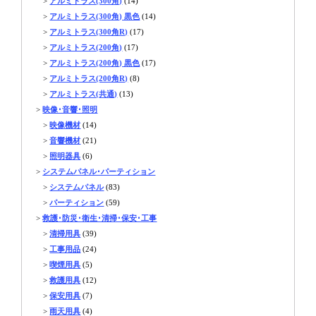
>
アルミトラス(300角)
(14)
>
アルミトラス(300角) 黒色
(14)
>
アルミトラス(300角R)
(17)
>
アルミトラス(200角)
(17)
>
アルミトラス(200角) 黒色
(17)
>
アルミトラス(200角R)
(8)
>
アルミトラス(共通)
(13)
>
映像･音響･照明
>
映像機材
(14)
>
音響機材
(21)
>
照明器具
(6)
>
システムパネル･パーティション
>
システムパネル
(83)
>
パーティション
(59)
>
救護･防災･衛生･清掃･保安･工事
>
清掃用具
(39)
>
工事用品
(24)
>
喫煙用具
(5)
>
救護用具
(12)
>
保安用具
(7)
>
雨天用具
(4)