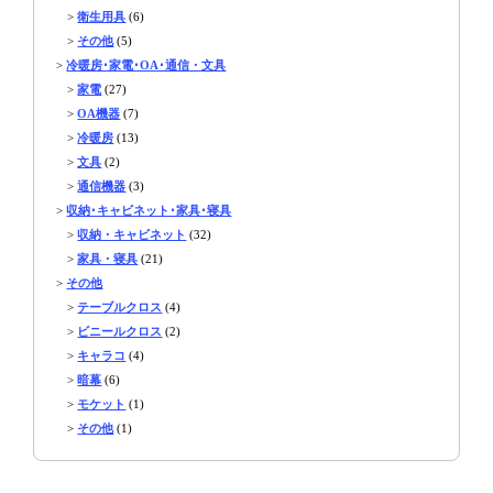
>
衛生用具
(6)
>
その他
(5)
>
冷暖房･家電･OA･通信・文具
>
家電
(27)
>
OA機器
(7)
>
冷暖房
(13)
>
文具
(2)
>
通信機器
(3)
>
収納･キャビネット･家具･寝具
>
収納・キャビネット
(32)
>
家具・寝具
(21)
>
その他
>
テーブルクロス
(4)
>
ビニールクロス
(2)
>
キャラコ
(4)
>
暗幕
(6)
>
モケット
(1)
>
その他
(1)