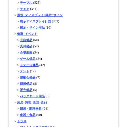
>
テーブル
(525)
>
チェア
(341)
>
展示･ディスプレイ･掲示･サイン
>
展示ディスプレイ什器
(303)
>
掲示・サイン用品
(10)
>
催事･イベント
>
式典備品
(60)
>
受付備品
(52)
>
会場装飾
(34)
>
ゲーム備品
(24)
>
ステージ備品
(42)
>
テント
(17)
>
運動会備品
(7)
>
縁日備品
(8)
>
販売備品
(5)
>
バックヤード備品
(6)
>
厨房･調理･食器･食品
>
厨房・調理器具
(94)
>
食器・食品
(60)
>
トラス