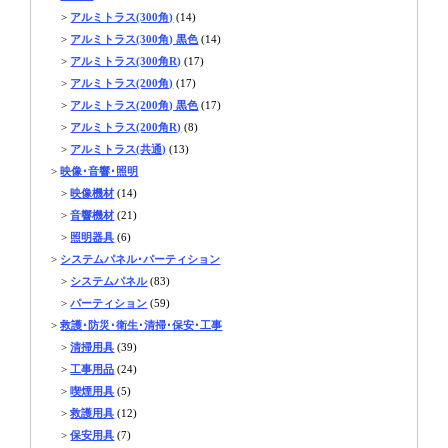
>
アルミトラス(300角)
(14)
>
アルミトラス(300角) 黒色
(14)
>
アルミトラス(300角R)
(17)
>
アルミトラス(200角)
(17)
>
アルミトラス(200角) 黒色
(17)
>
アルミトラス(200角R)
(8)
>
アルミトラス(共通)
(13)
>
映像･音響･照明
>
映像機材
(14)
>
音響機材
(21)
>
照明器具
(6)
>
システムパネル･パーティション
>
システムパネル
(83)
>
パーティション
(59)
>
救護･防災･衛生･清掃･保安･工事
>
清掃用具
(39)
>
工事用品
(24)
>
喫煙用具
(5)
>
救護用具
(12)
>
保安用具
(7)