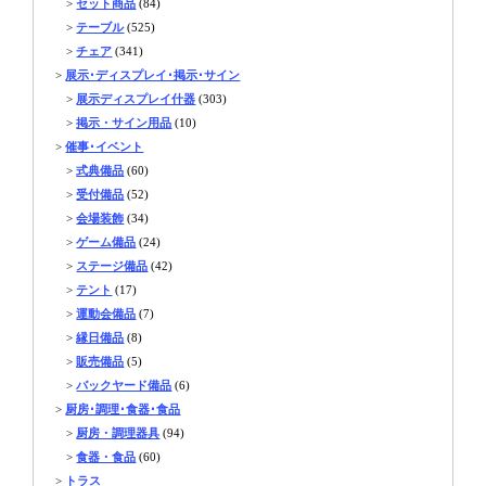
>
セット商品
(84)
>
テーブル
(525)
>
チェア
(341)
>
展示･ディスプレイ･掲示･サイン
>
展示ディスプレイ什器
(303)
>
掲示・サイン用品
(10)
>
催事･イベント
>
式典備品
(60)
>
受付備品
(52)
>
会場装飾
(34)
>
ゲーム備品
(24)
>
ステージ備品
(42)
>
テント
(17)
>
運動会備品
(7)
>
縁日備品
(8)
>
販売備品
(5)
>
バックヤード備品
(6)
>
厨房･調理･食器･食品
>
厨房・調理器具
(94)
>
食器・食品
(60)
>
トラス