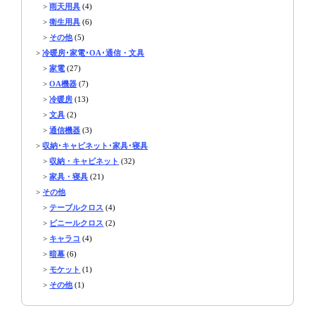
>
雨天用具
(4)
>
衛生用具
(6)
>
その他
(5)
>
冷暖房･家電･OA･通信・文具
>
家電
(27)
>
OA機器
(7)
>
冷暖房
(13)
>
文具
(2)
>
通信機器
(3)
>
収納･キャビネット･家具･寝具
>
収納・キャビネット
(32)
>
家具・寝具
(21)
>
その他
>
テーブルクロス
(4)
>
ビニールクロス
(2)
>
キャラコ
(4)
>
暗幕
(6)
>
モケット
(1)
>
その他
(1)