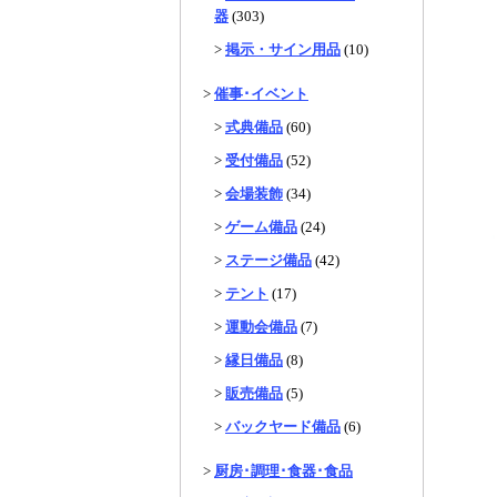
器
(303)
>
掲示・サイン用品
(10)
>
催事･イベント
>
式典備品
(60)
>
受付備品
(52)
>
会場装飾
(34)
>
ゲーム備品
(24)
>
ステージ備品
(42)
>
テント
(17)
>
運動会備品
(7)
>
縁日備品
(8)
>
販売備品
(5)
>
バックヤード備品
(6)
>
厨房･調理･食器･食品