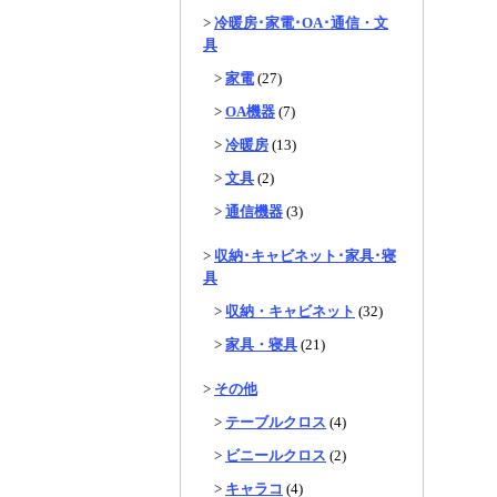
>
冷暖房･家電･OA･通信・文
具
>
家電
(27)
>
OA機器
(7)
>
冷暖房
(13)
>
文具
(2)
>
通信機器
(3)
>
収納･キャビネット･家具･寝
具
>
収納・キャビネット
(32)
>
家具・寝具
(21)
>
その他
>
テーブルクロス
(4)
>
ビニールクロス
(2)
>
キャラコ
(4)