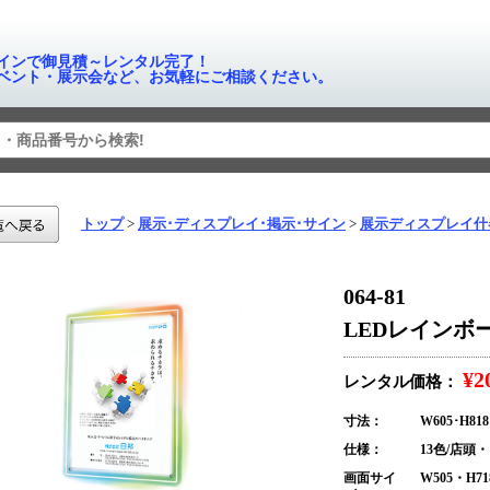
インで御見積～レンタル完了！
ベント・展示会など、お気軽にご相談ください。
トップ
展示･ディスプレイ･掲示･サイン
展示ディスプレイ什
064-81
LEDレインボ
¥2
レンタル価格：
寸法：
W605･H818
仕様：
13色/店頭
画面サイ
W505・H71