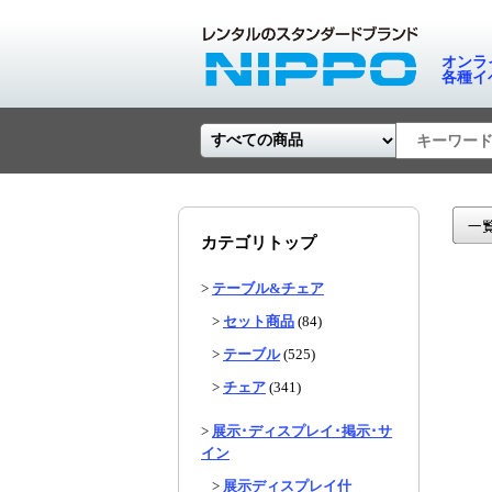
オンラ
各種イ
カテゴリトップ
>
テーブル&チェア
>
セット商品
(84)
>
テーブル
(525)
>
チェア
(341)
>
展示･ディスプレイ･掲示･サ
イン
>
展示ディスプレイ什