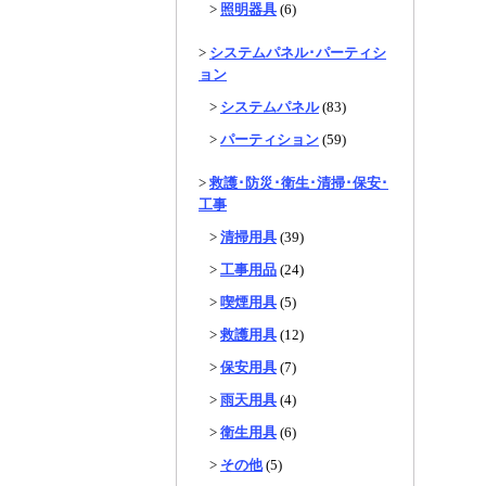
>
照明器具
(6)
>
システムパネル･パーティシ
ョン
>
システムパネル
(83)
>
パーティション
(59)
>
救護･防災･衛生･清掃･保安･
工事
>
清掃用具
(39)
>
工事用品
(24)
>
喫煙用具
(5)
>
救護用具
(12)
>
保安用具
(7)
>
雨天用具
(4)
>
衛生用具
(6)
>
その他
(5)