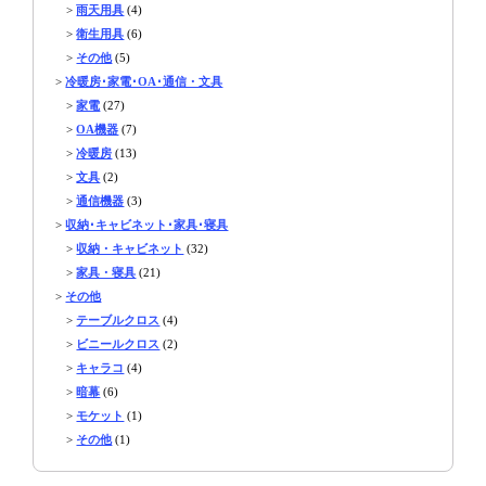
>
雨天用具
(4)
>
衛生用具
(6)
>
その他
(5)
>
冷暖房･家電･OA･通信・文具
>
家電
(27)
>
OA機器
(7)
>
冷暖房
(13)
>
文具
(2)
>
通信機器
(3)
>
収納･キャビネット･家具･寝具
>
収納・キャビネット
(32)
>
家具・寝具
(21)
>
その他
>
テーブルクロス
(4)
>
ビニールクロス
(2)
>
キャラコ
(4)
>
暗幕
(6)
>
モケット
(1)
>
その他
(1)