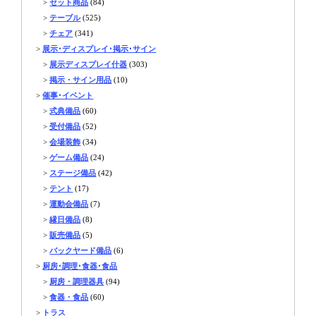
>
セット商品
(84)
>
テーブル
(525)
>
チェア
(341)
>
展示･ディスプレイ･掲示･サイン
>
展示ディスプレイ什器
(303)
>
掲示・サイン用品
(10)
>
催事･イベント
>
式典備品
(60)
>
受付備品
(52)
>
会場装飾
(34)
>
ゲーム備品
(24)
>
ステージ備品
(42)
>
テント
(17)
>
運動会備品
(7)
>
縁日備品
(8)
>
販売備品
(5)
>
バックヤード備品
(6)
>
厨房･調理･食器･食品
>
厨房・調理器具
(94)
>
食器・食品
(60)
>
トラス