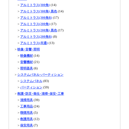
>
アルミトラス(300角)
(14)
>
アルミトラス(300角) 黒色
(14)
>
アルミトラス(300角R)
(17)
>
アルミトラス(200角)
(17)
>
アルミトラス(200角) 黒色
(17)
>
アルミトラス(200角R)
(8)
>
アルミトラス(共通)
(13)
>
映像･音響･照明
>
映像機材
(14)
>
音響機材
(21)
>
照明器具
(6)
>
システムパネル･パーティション
>
システムパネル
(83)
>
パーティション
(59)
>
救護･防災･衛生･清掃･保安･工事
>
清掃用具
(39)
>
工事用品
(24)
>
喫煙用具
(5)
>
救護用具
(12)
>
保安用具
(7)