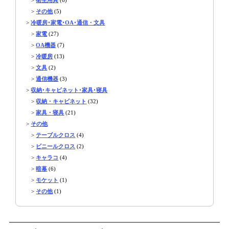
>
その他
(5)
>
冷暖房･家電･OA･通信・文具
>
家電
(27)
>
OA機器
(7)
>
冷暖房
(13)
>
文具
(2)
>
通信機器
(3)
>
収納･キャビネット･家具･寝具
>
収納・キャビネット
(32)
>
家具・寝具
(21)
>
その他
>
テーブルクロス
(4)
>
ビニールクロス
(2)
>
キャラコ
(4)
>
暗幕
(6)
>
モケット
(1)
>
その他
(1)