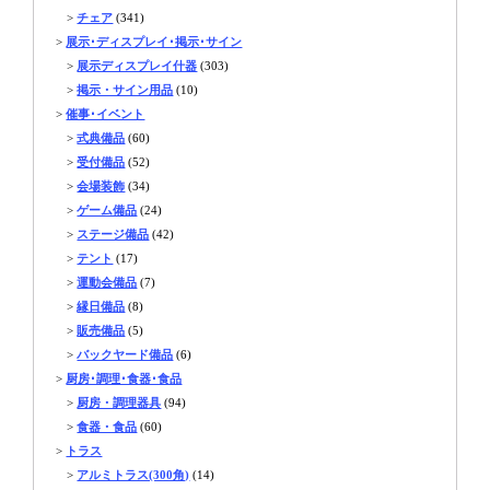
>
チェア
(341)
>
展示･ディスプレイ･掲示･サイン
>
展示ディスプレイ什器
(303)
>
掲示・サイン用品
(10)
>
催事･イベント
>
式典備品
(60)
>
受付備品
(52)
>
会場装飾
(34)
>
ゲーム備品
(24)
>
ステージ備品
(42)
>
テント
(17)
>
運動会備品
(7)
>
縁日備品
(8)
>
販売備品
(5)
>
バックヤード備品
(6)
>
厨房･調理･食器･食品
>
厨房・調理器具
(94)
>
食器・食品
(60)
>
トラス
>
アルミトラス(300角)
(14)