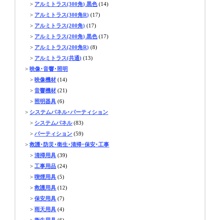
>
アルミトラス(300角) 黒色
(14)
>
アルミトラス(300角R)
(17)
>
アルミトラス(200角)
(17)
>
アルミトラス(200角) 黒色
(17)
>
アルミトラス(200角R)
(8)
>
アルミトラス(共通)
(13)
>
映像･音響･照明
>
映像機材
(14)
>
音響機材
(21)
>
照明器具
(6)
>
システムパネル･パーティション
>
システムパネル
(83)
>
パーティション
(59)
>
救護･防災･衛生･清掃･保安･工事
>
清掃用具
(39)
>
工事用品
(24)
>
喫煙用具
(5)
>
救護用具
(12)
>
保安用具
(7)
>
雨天用具
(4)
>
衛生用具
(6)