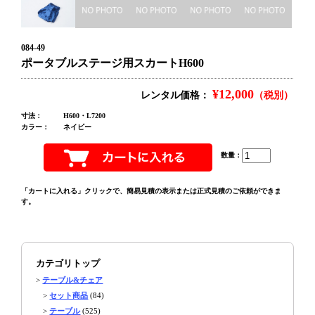
084-49
ポータブルステージ用スカートH600
¥12,000
レンタル価格：
（税別）
寸法：
H600・L7200
カラー：
ネイビー
数量：
「カートに入れる」クリックで、簡易見積の表示または正式見積のご依頼ができま
す。
カテゴリトップ
>
テーブル&チェア
>
セット商品
(84)
>
テーブル
(525)