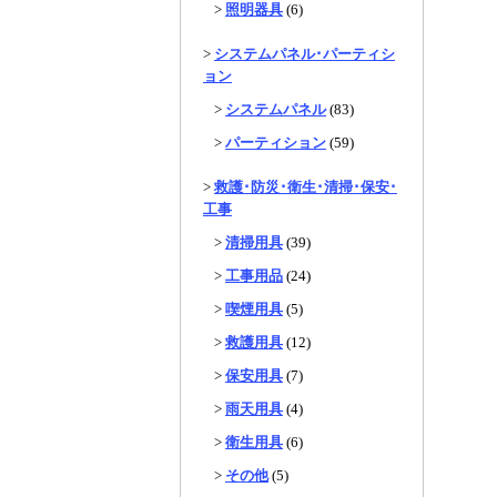
>
照明器具
(6)
>
システムパネル･パーティシ
ョン
>
システムパネル
(83)
>
パーティション
(59)
>
救護･防災･衛生･清掃･保安･
工事
>
清掃用具
(39)
>
工事用品
(24)
>
喫煙用具
(5)
>
救護用具
(12)
>
保安用具
(7)
>
雨天用具
(4)
>
衛生用具
(6)
>
その他
(5)