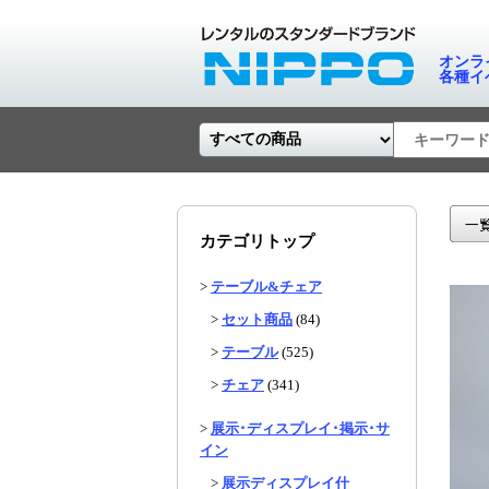
オンラ
各種イ
カテゴリトップ
>
テーブル&チェア
>
セット商品
(84)
>
テーブル
(525)
>
チェア
(341)
>
展示･ディスプレイ･掲示･サ
イン
>
展示ディスプレイ什