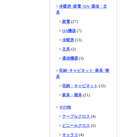
>
冷暖房･家電･OA･通信・文
具
>
家電
(27)
>
OA機器
(7)
>
冷暖房
(13)
>
文具
(2)
>
通信機器
(3)
>
収納･キャビネット･家具･寝
具
>
収納・キャビネット
(32)
>
家具・寝具
(21)
>
その他
>
テーブルクロス
(4)
>
ビニールクロス
(2)
>
キャラコ
(4)