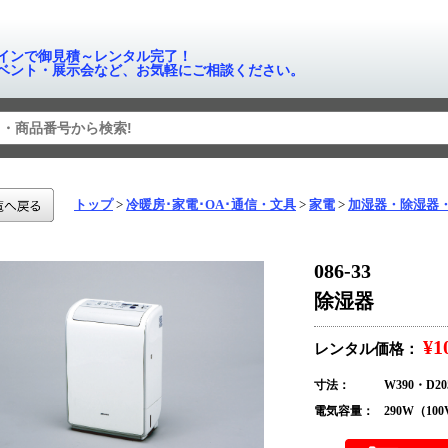
インで御見積～レンタル完了！
ベント・展示会など、お気軽にご相談ください。
トップ
冷暖房･家電･OA･通信・文具
家電
加湿器・除湿器
086-33
除湿器
¥1
レンタル価格：
寸法：
W390・D20
電気容量：
290W（10