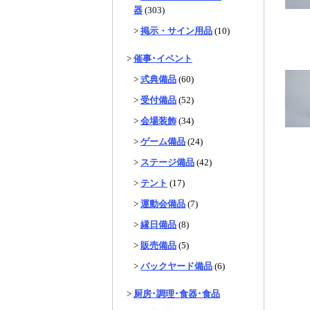
器
(303)
>
掲示・サイン用品
(10)
>
催事･イベント
>
式典備品
(60)
>
受付備品
(52)
>
会場装飾
(34)
>
ゲーム備品
(24)
>
ステージ備品
(42)
>
テント
(17)
>
運動会備品
(7)
>
縁日備品
(8)
>
販売備品
(5)
>
バックヤード備品
(6)
>
厨房･調理･食器･食品