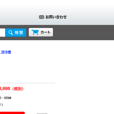
・清浄機
0,000
（税別）
5・H568
0V）