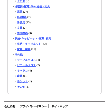
>
その他
(5)
>
冷暖房･家電･OA･通信・文具
>
家電
(27)
>
OA機器
(7)
>
冷暖房
(13)
>
文具
(2)
>
通信機器
(3)
>
収納･キャビネット･家具･寝具
>
収納・キャビネット
(32)
>
家具・寝具
(21)
>
その他
>
テーブルクロス
(4)
>
ビニールクロス
(2)
>
キャラコ
(4)
>
暗幕
(6)
>
モケット
(1)
>
その他
(1)
｜
｜
会社概要
プライバシーポリシー
サイトマップ