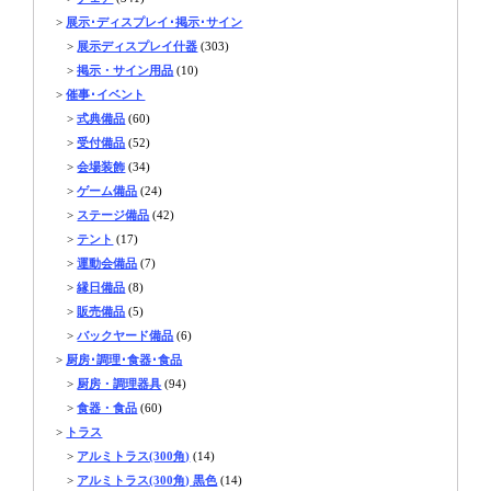
>
展示･ディスプレイ･掲示･サイン
>
展示ディスプレイ什器
(303)
>
掲示・サイン用品
(10)
>
催事･イベント
>
式典備品
(60)
>
受付備品
(52)
>
会場装飾
(34)
>
ゲーム備品
(24)
>
ステージ備品
(42)
>
テント
(17)
>
運動会備品
(7)
>
縁日備品
(8)
>
販売備品
(5)
>
バックヤード備品
(6)
>
厨房･調理･食器･食品
>
厨房・調理器具
(94)
>
食器・食品
(60)
>
トラス
>
アルミトラス(300角)
(14)
>
アルミトラス(300角) 黒色
(14)