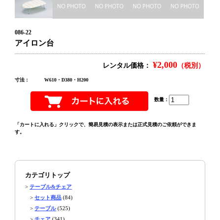
086-22
アイロン台
¥2,000
レンタル価格：
（税別）
寸法：
W610・D380・H200
数量：
「カートに入れる」クリックで、簡易見積の表示または正式見積のご依頼ができま
す。
カテゴリトップ
>
テーブル&チェア
>
セット商品
(84)
>
テーブル
(525)
>
チェア
(341)