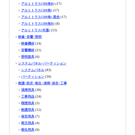
>
アルミトラス(300角R)
(17)
>
アルミトラス(200角)
(17)
>
アルミトラス(200角) 黒色
(17)
>
アルミトラス(200角R)
(8)
>
アルミトラス(共通)
(13)
>
映像･音響･照明
>
映像機材
(14)
>
音響機材
(21)
>
照明器具
(6)
>
システムパネル･パーティション
>
システムパネル
(83)
>
パーティション
(59)
>
救護･防災･衛生･清掃･保安･工事
>
清掃用具
(39)
>
工事用品
(24)
>
喫煙用具
(5)
>
救護用具
(12)
>
保安用具
(7)
>
雨天用具
(4)
>
衛生用具
(6)