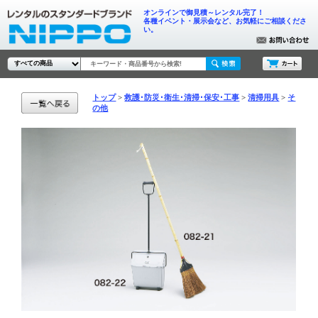
オンラインで御見積～レンタル完了！
各種イベント・展示会など、お気軽にご相談くださ
い。
トップ
救護･防災･衛生･清掃･保安･工事
清掃用具
そ
の他