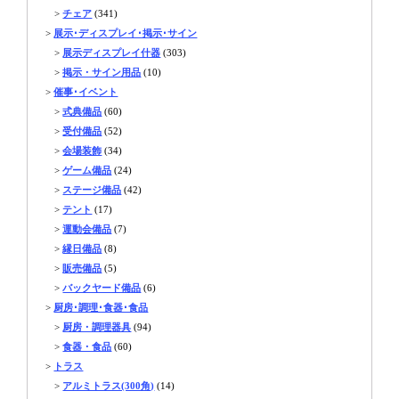
>
チェア
(341)
>
展示･ディスプレイ･掲示･サイン
>
展示ディスプレイ什器
(303)
>
掲示・サイン用品
(10)
>
催事･イベント
>
式典備品
(60)
>
受付備品
(52)
>
会場装飾
(34)
>
ゲーム備品
(24)
>
ステージ備品
(42)
>
テント
(17)
>
運動会備品
(7)
>
縁日備品
(8)
>
販売備品
(5)
>
バックヤード備品
(6)
>
厨房･調理･食器･食品
>
厨房・調理器具
(94)
>
食器・食品
(60)
>
トラス
>
アルミトラス(300角)
(14)