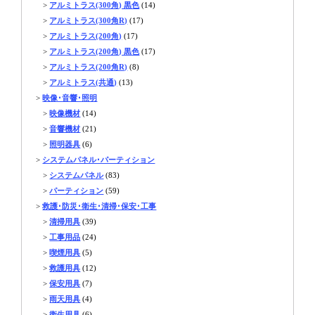
>
アルミトラス(300角) 黒色
(14)
>
アルミトラス(300角R)
(17)
>
アルミトラス(200角)
(17)
>
アルミトラス(200角) 黒色
(17)
>
アルミトラス(200角R)
(8)
>
アルミトラス(共通)
(13)
>
映像･音響･照明
>
映像機材
(14)
>
音響機材
(21)
>
照明器具
(6)
>
システムパネル･パーティション
>
システムパネル
(83)
>
パーティション
(59)
>
救護･防災･衛生･清掃･保安･工事
>
清掃用具
(39)
>
工事用品
(24)
>
喫煙用具
(5)
>
救護用具
(12)
>
保安用具
(7)
>
雨天用具
(4)
>
衛生用具
(6)