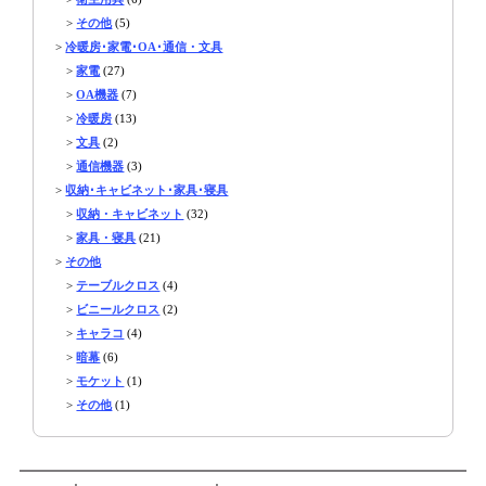
>
その他
(5)
>
冷暖房･家電･OA･通信・文具
>
家電
(27)
>
OA機器
(7)
>
冷暖房
(13)
>
文具
(2)
>
通信機器
(3)
>
収納･キャビネット･家具･寝具
>
収納・キャビネット
(32)
>
家具・寝具
(21)
>
その他
>
テーブルクロス
(4)
>
ビニールクロス
(2)
>
キャラコ
(4)
>
暗幕
(6)
>
モケット
(1)
>
その他
(1)