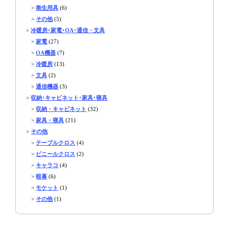
>
衛生用具
(6)
>
その他
(5)
>
冷暖房･家電･OA･通信・文具
>
家電
(27)
>
OA機器
(7)
>
冷暖房
(13)
>
文具
(2)
>
通信機器
(3)
>
収納･キャビネット･家具･寝具
>
収納・キャビネット
(32)
>
家具・寝具
(21)
>
その他
>
テーブルクロス
(4)
>
ビニールクロス
(2)
>
キャラコ
(4)
>
暗幕
(6)
>
モケット
(1)
>
その他
(1)