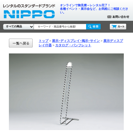
オンラインで御見積～レンタル完了！
各種イベント・展示会など、お気軽にご相談くださ
い。
トップ
展示･ディスプレイ･掲示･サイン
展示ディスプ
レイ什器
カタログ・パンフレット