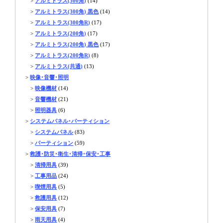
>
アルミトラス(300角)
(14)
>
アルミトラス(300角) 黒色
(14)
>
アルミトラス(300角R)
(17)
>
アルミトラス(200角)
(17)
>
アルミトラス(200角) 黒色
(17)
>
アルミトラス(200角R)
(8)
>
アルミトラス(共通)
(13)
>
映像･音響･照明
>
映像機材
(14)
>
音響機材
(21)
>
照明器具
(6)
>
システムパネル･パーティション
>
システムパネル
(83)
>
パーティション
(59)
>
救護･防災･衛生･清掃･保安･工事
>
清掃用具
(39)
>
工事用品
(24)
>
喫煙用具
(5)
>
救護用具
(12)
>
保安用具
(7)
>
雨天用具
(4)