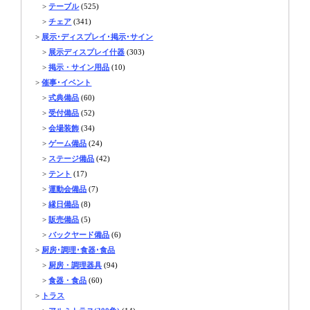
>
テーブル
(525)
>
チェア
(341)
>
展示･ディスプレイ･掲示･サイン
>
展示ディスプレイ什器
(303)
>
掲示・サイン用品
(10)
>
催事･イベント
>
式典備品
(60)
>
受付備品
(52)
>
会場装飾
(34)
>
ゲーム備品
(24)
>
ステージ備品
(42)
>
テント
(17)
>
運動会備品
(7)
>
縁日備品
(8)
>
販売備品
(5)
>
バックヤード備品
(6)
>
厨房･調理･食器･食品
>
厨房・調理器具
(94)
>
食器・食品
(60)
>
トラス