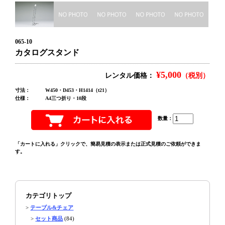
065-10
カタログスタンド
¥5,000
レンタル価格：
（税別）
寸法：
W450・D453・H1414（t21）
仕様：
A4三つ折り・10段
数量：
「カートに入れる」クリックで、簡易見積の表示または正式見積のご依頼ができま
す。
カテゴリトップ
>
テーブル&チェア
>
セット商品
(84)