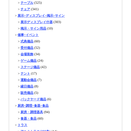
>
テーブル
(525)
>
チェア
(341)
>
展示･ディスプレイ･掲示･サイン
>
展示ディスプレイ什器
(303)
>
掲示・サイン用品
(10)
>
催事･イベント
>
式典備品
(60)
>
受付備品
(52)
>
会場装飾
(34)
>
ゲーム備品
(24)
>
ステージ備品
(42)
>
テント
(17)
>
運動会備品
(7)
>
縁日備品
(8)
>
販売備品
(5)
>
バックヤード備品
(6)
>
厨房･調理･食器･食品
>
厨房・調理器具
(94)
>
食器・食品
(60)
>
トラス