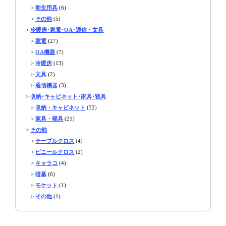
>
衛生用具
(6)
>
その他
(5)
>
冷暖房･家電･OA･通信・文具
>
家電
(27)
>
OA機器
(7)
>
冷暖房
(13)
>
文具
(2)
>
通信機器
(3)
>
収納･キャビネット･家具･寝具
>
収納・キャビネット
(32)
>
家具・寝具
(21)
>
その他
>
テーブルクロス
(4)
>
ビニールクロス
(2)
>
キャラコ
(4)
>
暗幕
(6)
>
モケット
(1)
>
その他
(1)