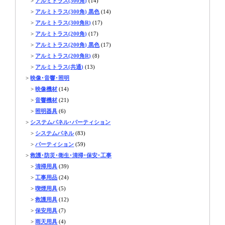
>
アルミトラス(300角)
(14)
>
アルミトラス(300角) 黒色
(14)
>
アルミトラス(300角R)
(17)
>
アルミトラス(200角)
(17)
>
アルミトラス(200角) 黒色
(17)
>
アルミトラス(200角R)
(8)
>
アルミトラス(共通)
(13)
>
映像･音響･照明
>
映像機材
(14)
>
音響機材
(21)
>
照明器具
(6)
>
システムパネル･パーティション
>
システムパネル
(83)
>
パーティション
(59)
>
救護･防災･衛生･清掃･保安･工事
>
清掃用具
(39)
>
工事用品
(24)
>
喫煙用具
(5)
>
救護用具
(12)
>
保安用具
(7)
>
雨天用具
(4)