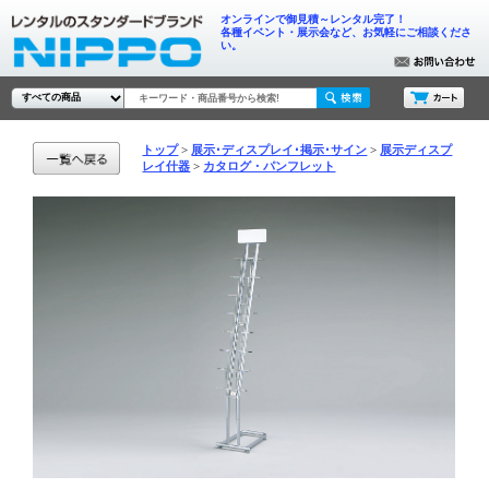
オンラインで御見積～レンタル完了！
各種イベント・展示会など、お気軽にご相談くださ
い。
トップ
展示･ディスプレイ･掲示･サイン
展示ディスプ
レイ什器
カタログ・パンフレット