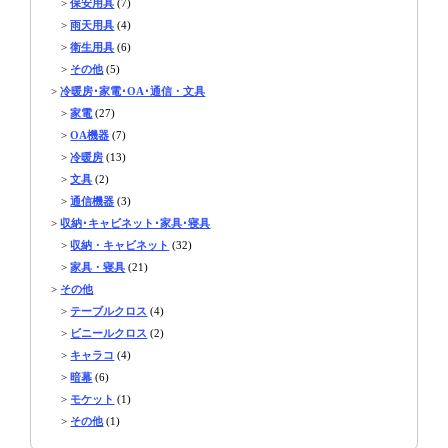
>
保安用具
(7)
>
雨天用具
(4)
>
衛生用具
(6)
>
その他
(5)
>
冷暖房･家電･OA･通信・文具
>
家電
(27)
>
OA機器
(7)
>
冷暖房
(13)
>
文具
(2)
>
通信機器
(3)
>
収納･キャビネット･家具･寝具
>
収納・キャビネット
(32)
>
家具・寝具
(21)
>
その他
>
テーブルクロス
(4)
>
ビニールクロス
(2)
>
キャラコ
(4)
>
暗幕
(6)
>
モケット
(1)
>
その他
(1)