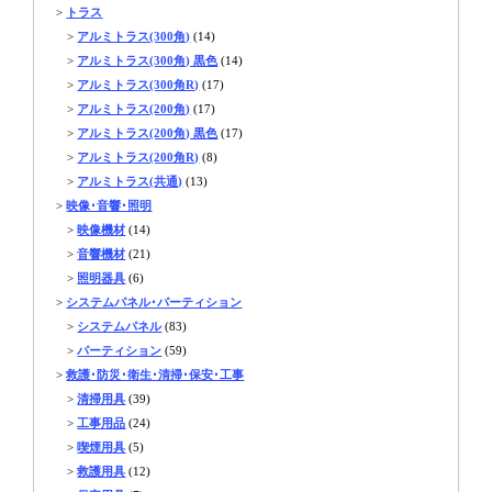
>
トラス
>
アルミトラス(300角)
(14)
>
アルミトラス(300角) 黒色
(14)
>
アルミトラス(300角R)
(17)
>
アルミトラス(200角)
(17)
>
アルミトラス(200角) 黒色
(17)
>
アルミトラス(200角R)
(8)
>
アルミトラス(共通)
(13)
>
映像･音響･照明
>
映像機材
(14)
>
音響機材
(21)
>
照明器具
(6)
>
システムパネル･パーティション
>
システムパネル
(83)
>
パーティション
(59)
>
救護･防災･衛生･清掃･保安･工事
>
清掃用具
(39)
>
工事用品
(24)
>
喫煙用具
(5)
>
救護用具
(12)