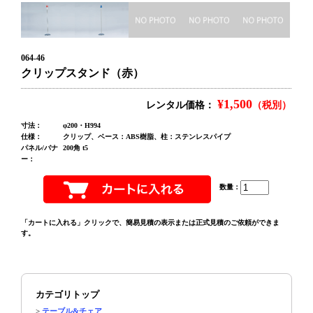
064-46
クリップスタンド（赤）
¥1,500
レンタル価格：
（税別）
寸法：
φ200・H994
仕様：
クリップ、ベース：ABS樹脂、柱：ステンレスパイプ
パネル/バナ
200角 t5
ー：
数量：
「カートに入れる」クリックで、簡易見積の表示または正式見積のご依頼ができま
す。
カテゴリトップ
>
テーブル&チェア