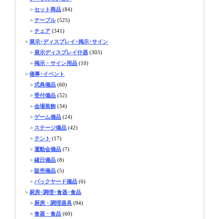
>
セット商品
(84)
>
テーブル
(525)
>
チェア
(341)
>
展示･ディスプレイ･掲示･サイン
>
展示ディスプレイ什器
(303)
>
掲示・サイン用品
(10)
>
催事･イベント
>
式典備品
(60)
>
受付備品
(52)
>
会場装飾
(34)
>
ゲーム備品
(24)
>
ステージ備品
(42)
>
テント
(17)
>
運動会備品
(7)
>
縁日備品
(8)
>
販売備品
(5)
>
バックヤード備品
(6)
>
厨房･調理･食器･食品
>
厨房・調理器具
(94)
>
食器・食品
(60)