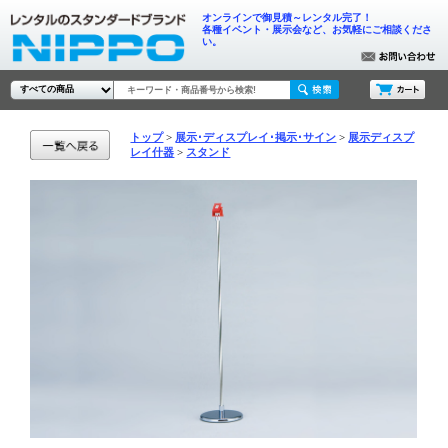
オンラインで御見積～レンタル完了！
各種イベント・展示会など、お気軽にご相談くださ
い。
トップ
展示･ディスプレイ･掲示･サイン
展示ディスプ
レイ什器
スタンド