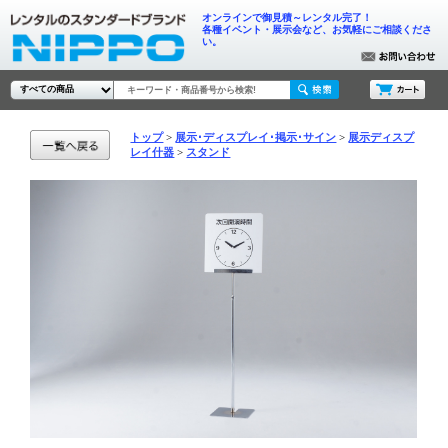
オンラインで御見積～レンタル完了！
各種イベント・展示会など、お気軽にご相談くださ
い。
トップ
展示･ディスプレイ･掲示･サイン
展示ディスプ
レイ什器
スタンド