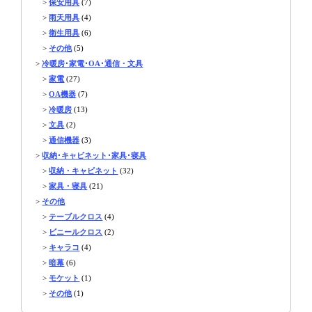
>
保安用具
(7)
>
雨天用具
(4)
>
衛生用具
(6)
>
その他
(5)
>
冷暖房･家電･OA･通信・文具
>
家電
(27)
>
OA機器
(7)
>
冷暖房
(13)
>
文具
(2)
>
通信機器
(3)
>
収納･キャビネット･家具･寝具
>
収納・キャビネット
(32)
>
家具・寝具
(21)
>
その他
>
テーブルクロス
(4)
>
ビニールクロス
(2)
>
キャラコ
(4)
>
暗幕
(6)
>
モケット
(1)
>
その他
(1)