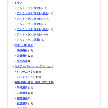
>
トラス
>
アルミトラス(300角)
(14)
>
アルミトラス(300角) 黒色
(14)
>
アルミトラス(300角R)
(17)
>
アルミトラス(200角)
(17)
>
アルミトラス(200角) 黒色
(17)
>
アルミトラス(200角R)
(8)
>
アルミトラス(共通)
(13)
>
映像･音響･照明
>
映像機材
(14)
>
音響機材
(21)
>
照明器具
(6)
>
システムパネル･パーティション
>
システムパネル
(83)
>
パーティション
(59)
>
救護･防災･衛生･清掃･保安･工事
>
清掃用具
(39)
>
工事用品
(24)
>
喫煙用具
(5)
>
救護用具
(12)