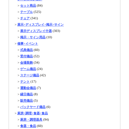
>
セット商品
(84)
>
テーブル
(525)
>
チェア
(341)
>
展示･ディスプレイ･掲示･サイン
>
展示ディスプレイ什器
(303)
>
掲示・サイン用品
(10)
>
催事･イベント
>
式典備品
(60)
>
受付備品
(52)
>
会場装飾
(34)
>
ゲーム備品
(24)
>
ステージ備品
(42)
>
テント
(17)
>
運動会備品
(7)
>
縁日備品
(8)
>
販売備品
(5)
>
バックヤード備品
(6)
>
厨房･調理･食器･食品
>
厨房・調理器具
(94)
>
食器・食品
(60)