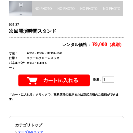
064-27
次回開演時間スタンド
¥9,000
レンタル価格：
（税別）
寸法：
W450・D300・H1370~1900
仕様：
スチールクロームメッキ
パネル/バナ
W450・H450 t5
ー：
数量：
「カートに入れる」クリックで、簡易見積の表示または正式見積のご依頼ができま
す。
カテゴリトップ
>
テーブル&チェア