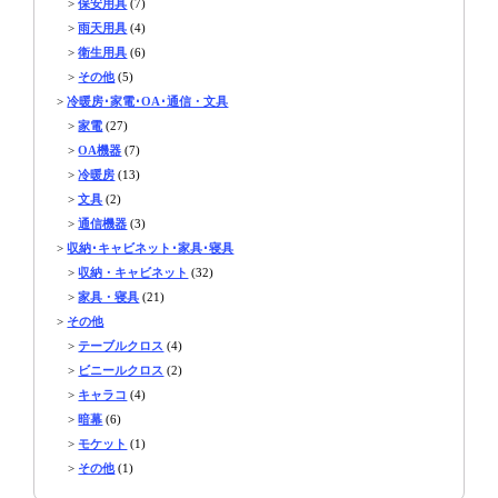
>
保安用具
(7)
>
雨天用具
(4)
>
衛生用具
(6)
>
その他
(5)
>
冷暖房･家電･OA･通信・文具
>
家電
(27)
>
OA機器
(7)
>
冷暖房
(13)
>
文具
(2)
>
通信機器
(3)
>
収納･キャビネット･家具･寝具
>
収納・キャビネット
(32)
>
家具・寝具
(21)
>
その他
>
テーブルクロス
(4)
>
ビニールクロス
(2)
>
キャラコ
(4)
>
暗幕
(6)
>
モケット
(1)
>
その他
(1)