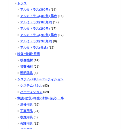
>
トラス
>
アルミトラス(300角)
(14)
>
アルミトラス(300角) 黒色
(14)
>
アルミトラス(300角R)
(17)
>
アルミトラス(200角)
(17)
>
アルミトラス(200角) 黒色
(17)
>
アルミトラス(200角R)
(8)
>
アルミトラス(共通)
(13)
>
映像･音響･照明
>
映像機材
(14)
>
音響機材
(21)
>
照明器具
(6)
>
システムパネル･パーティション
>
システムパネル
(83)
>
パーティション
(59)
>
救護･防災･衛生･清掃･保安･工事
>
清掃用具
(39)
>
工事用品
(24)
>
喫煙用具
(5)
>
救護用具
(12)