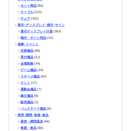
>
セット商品
(84)
>
テーブル
(525)
>
チェア
(341)
>
展示･ディスプレイ･掲示･サイン
>
展示ディスプレイ什器
(303)
>
掲示・サイン用品
(10)
>
催事･イベント
>
式典備品
(60)
>
受付備品
(52)
>
会場装飾
(34)
>
ゲーム備品
(24)
>
ステージ備品
(42)
>
テント
(17)
>
運動会備品
(7)
>
縁日備品
(8)
>
販売備品
(5)
>
バックヤード備品
(6)
>
厨房･調理･食器･食品
>
厨房・調理器具
(94)
>
食器・食品
(60)