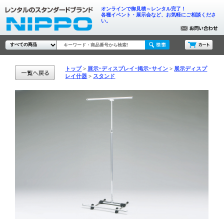
オンラインで御見積～レンタル完了！
各種イベント・展示会など、お気軽にご相談くださ
い。
トップ
展示･ディスプレイ･掲示･サイン
展示ディスプ
レイ什器
スタンド