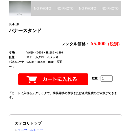
064-18
バナースタンド
¥5,000
レンタル価格：
（税別）
寸法：
W629・D430・H1280～1860
仕様：
スチールクロームメッキ
パネル/バナ
W600・H1200～1800・片面
ー：
数量：
「カートに入れる」クリックで、簡易見積の表示または正式見積のご依頼ができま
す。
カテゴリトップ
>
テーブル&チェア