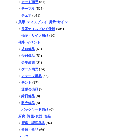
>
セット商品
(84)
>
テーブル
(525)
>
チェア
(341)
>
展示･ディスプレイ･掲示･サイン
>
展示ディスプレイ什器
(303)
>
掲示・サイン用品
(10)
>
催事･イベント
>
式典備品
(60)
>
受付備品
(52)
>
会場装飾
(34)
>
ゲーム備品
(24)
>
ステージ備品
(42)
>
テント
(17)
>
運動会備品
(7)
>
縁日備品
(8)
>
販売備品
(5)
>
バックヤード備品
(6)
>
厨房･調理･食器･食品
>
厨房・調理器具
(94)
>
食器・食品
(60)
>
トラス