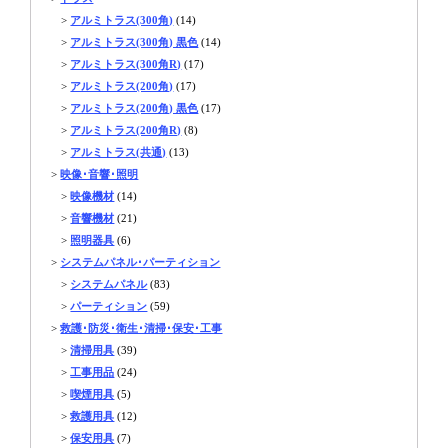
>
アルミトラス(300角)
(14)
>
アルミトラス(300角) 黒色
(14)
>
アルミトラス(300角R)
(17)
>
アルミトラス(200角)
(17)
>
アルミトラス(200角) 黒色
(17)
>
アルミトラス(200角R)
(8)
>
アルミトラス(共通)
(13)
>
映像･音響･照明
>
映像機材
(14)
>
音響機材
(21)
>
照明器具
(6)
>
システムパネル･パーティション
>
システムパネル
(83)
>
パーティション
(59)
>
救護･防災･衛生･清掃･保安･工事
>
清掃用具
(39)
>
工事用品
(24)
>
喫煙用具
(5)
>
救護用具
(12)
>
保安用具
(7)