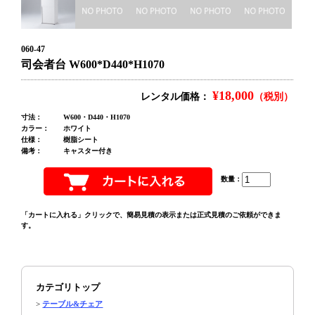
060-47
司会者台 W600*D440*H1070
¥18,000
レンタル価格：
（税別）
寸法：
W600・D440・H1070
カラー：
ホワイト
仕様：
樹脂シート
備考：
キャスター付き
数量：
「カートに入れる」クリックで、簡易見積の表示または正式見積のご依頼ができま
す。
カテゴリトップ
>
テーブル&チェア