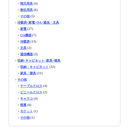
>
雨天用具
(4)
>
衛生用具
(6)
>
その他
(5)
>
冷暖房･家電･OA･通信・文具
>
家電
(27)
>
OA機器
(7)
>
冷暖房
(13)
>
文具
(2)
>
通信機器
(3)
>
収納･キャビネット･家具･寝具
>
収納・キャビネット
(32)
>
家具・寝具
(21)
>
その他
>
テーブルクロス
(4)
>
ビニールクロス
(2)
>
キャラコ
(4)
>
暗幕
(6)
>
モケット
(1)
>
その他
(1)