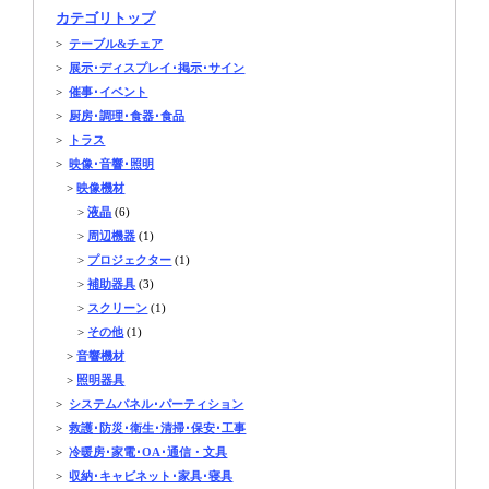
カテゴリトップ
>
テーブル&チェア
>
展示･ディスプレイ･掲示･サイン
>
催事･イベント
>
厨房･調理･食器･食品
>
トラス
>
映像･音響･照明
>
映像機材
>
液晶
(6)
>
周辺機器
(1)
>
プロジェクター
(1)
>
補助器具
(3)
>
スクリーン
(1)
>
その他
(1)
>
音響機材
>
照明器具
>
システムパネル･パーティション
>
救護･防災･衛生･清掃･保安･工事
>
冷暖房･家電･OA･通信・文具
>
収納･キャビネット･家具･寝具