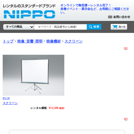
オンラインで御見積～レンタル完了！
各種イベント・展示会など、お気軽にご相談くださ
い。
トップ
映像･音響･照明
映像機材
スクリーン
[1]
072-10
スクリーン
レンタル価格:
¥12,500
(税別)
[1]