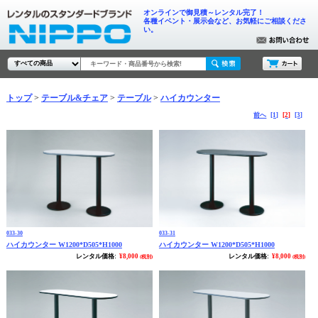
オンラインで御見積～レンタル完了！
各種イベント・展示会など、お気軽にご相談くださ
い。
トップ
テーブル&チェア
テーブル
ハイカウンター
前へ
[1]
[2]
[3]
033-30
033-31
ハイカウンター W1200*D505*H1000
ハイカウンター W1200*D505*H1000
レンタル価格:
¥8,000
レンタル価格:
¥8,000
(税別)
(税別)