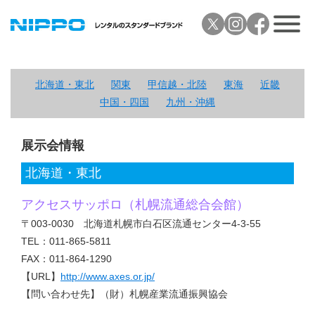
北海道・東北
関東
甲信越・北陸
東海
近畿
中国・四国
九州・沖縄
展示会情報
北海道・東北
アクセスサッポロ（札幌流通総合会館）
〒003-0030 北海道札幌市白石区流通センター4-3-55
TEL：011-865-5811
FAX：011-864-1290
【URL】
http://www.axes.or.jp/
【問い合わせ先】（財）札幌産業流通振興協会