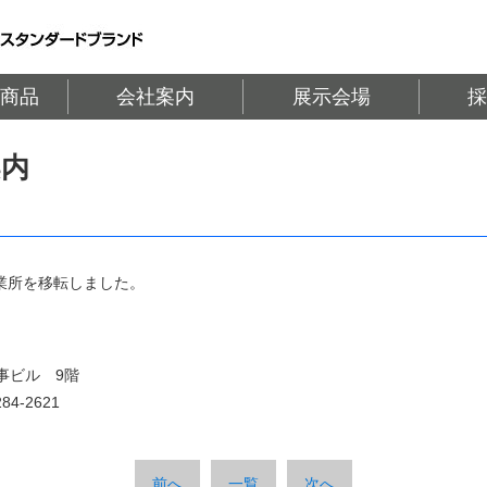
商品
会社案内
展示会場
案内
業所を移転しました。
事ビル 9階
4-2621
前へ
一覧
次へ