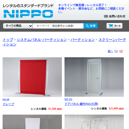
オンラインで御見積～レンタル完了！
各種イベント・展示会など、お気軽にご相談くださ
い。
トップ
システムパネル･パーティション
パーティション
スクリーンパーテ
ィション
前へ
[1]
[2]
043-351
043-60
ドアパネル 鍵付(043-05用)
ドレープ
レンタル価格:
¥25,000
レンタル価格:
¥1,300
(税別)
(税別)