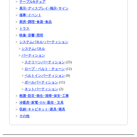
>
テーブル&チェア
>
展示･ディスプレイ･掲示･サイン
>
催事･イベント
>
厨房･調理･食器･食品
>
トラス
>
映像･音響･照明
>
システムパネル･パーティション
>
システムパネル
>
パーティション
>
スクリーンパーティション
(25)
>
ロープ・ベルト・チェーン
(12)
>
ベルトインパーティション
(9)
>
ポールパーティション
(11)
>
ネットパーティション
(2)
>
救護･防災･衛生･清掃･保安･工事
>
冷暖房･家電･OA･通信・文具
>
収納･キャビネット･家具･寝具
>
その他