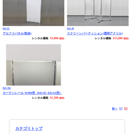
043-61
043-49
アルファパネル(防炎)
スクリーンパーティション(透明アクリル)
レンタル価格:
¥5,000
レンタル価格:
¥15,000
(税別)
(税別)
043-361
カーテンレール W900用（043-05･043-61用）
レンタル価格:
¥1,300
(税別)
前へ
[1]
[2]
カテゴリトップ